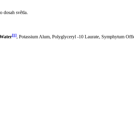
 dosah světla.
[1]
 Water
, Potassium Alum, Polyglyceryl -10 Laurate, Symphytum Offic