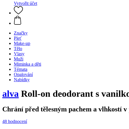
Vytvořit účet
Značky
Pleť
Make-up
Tělo
Vlasy
Muži
Miminka a děti
Témata
Opalování
Nabídky
alva
Roll-on deodorant s vanil
Chrání před tělesným pachem a vlhkostí v
48 hodnocení