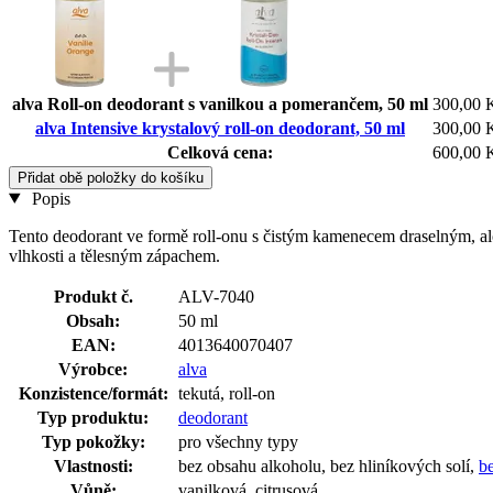
alva Roll-on deodorant s vanilkou a pomerančem, 50 ml
300,00 
alva Intensive krystalový roll-on deodorant, 50 ml
300,00 
Celková cena:
600,00 
Přidat obě položky do košíku
Popis
Tento deodorant ve formě roll-onu s čistým kamenecem draselným, alo
vlhkosti a tělesným zápachem.
Produkt č.
ALV-7040
Obsah:
50 ml
EAN:
4013640070407
Výrobce:
alva
Konzistence/formát:
tekutá, roll-on
Typ produktu:
deodorant
Typ pokožky:
pro všechny typy
Vlastnosti:
bez obsahu alkoholu, bez hliníkových solí,
b
Vůně:
vanilková, citrusová