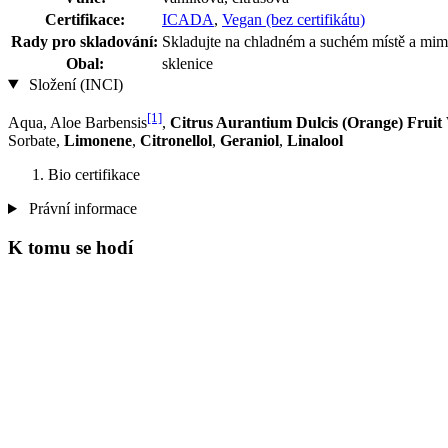
Certifikace:
ICADA
,
Vegan (bez certifikátu)
Rady pro skladování:
Skladujte na chladném a suchém místě a mimo
Obal:
sklenice
Složení (INCI)
[1]
Aqua, Aloe Barbensis
,
Citrus Aurantium Dulcis (Orange) Fruit
Sorbate,
Limonene
,
Citronellol
,
Geraniol
,
Linalool
Bio certifikace
Právní informace
K tomu se hodí