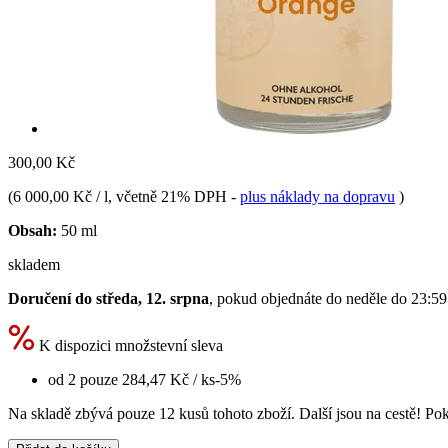
300,00 Kč
(
6 000,00 Kč / l
, včetně 21% DPH
-
plus náklady na dopravu
)
Obsah:
50 ml
skladem
Doručení do středa, 12. srpna
, pokud objednáte do
neděle do 23:59
K dispozici množstevní sleva
od 2 pouze
284,47 Kč
/ ks
-5%
Na skladě zbývá pouze 12 kusů tohoto zboží. Další jsou na cestě! Poku