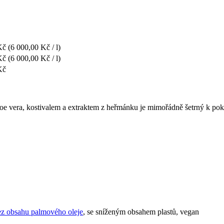
Kč
(6 000,00 Kč / l)
Kč
(6 000,00 Kč / l)
Kč
e vera, kostivalem a extraktem z heřmánku je mimořádně šetrný k poko
ez obsahu palmového oleje
, se sníženým obsahem plastů, vegan