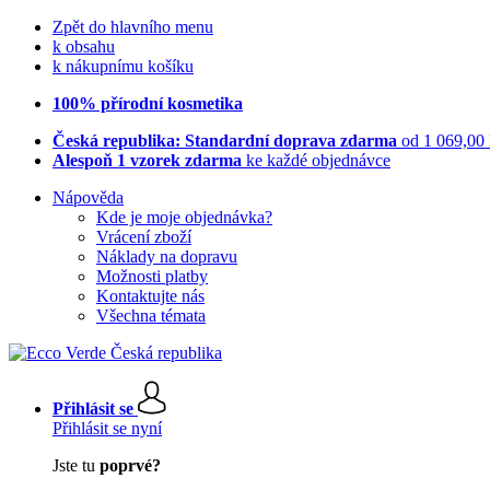
Zpět do hlavního menu
k obsahu
k nákupnímu košíku
100% přírodní kosmetika
Česká republika: Standardní doprava zdarma
od 1 069,00
Alespoň 1 vzorek zdarma
ke každé objednávce
Nápověda
Kde je moje objednávka?
Vrácení zboží
Náklady na dopravu
Možnosti platby
Kontaktujte nás
Všechna témata
Přihlásit se
Přihlásit se nyní
Jste tu
poprvé?