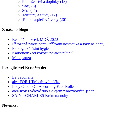
Příslušenství a doplňky (13)
Sady (8)
Séra (45)
Tekutiny a fluidy (12)
Tonika a pleťové vody (26)
Z našeho blogu:
Benefiční akce k MDŽ 2022
Přirozená paleta barev: přírodní kosmetika a laky na nehty
Ekologická ústní hygiena
Karbonoir - od kokosu po aktivní uhlí
Menopauza
Poznejte svět Ecco Verde:
La Saponaria
alva FOR HIM - tělové mléko
Lady Green Oil-Absorbing Face Roller
dieNikolai Sérové duo s olejem z hroznových jader
SAINT CHARLES Krém na nohy
Novinky: