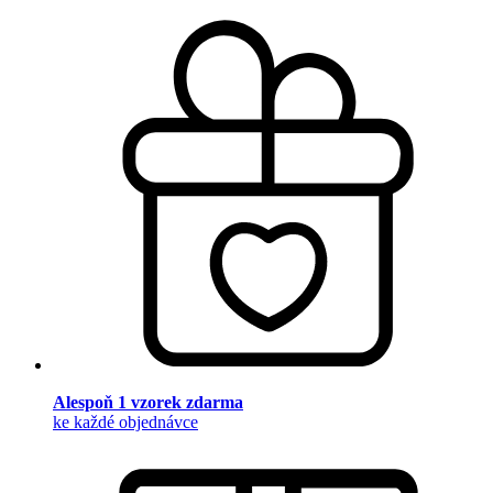
Alespoň 1 vzorek zdarma
ke každé objednávce