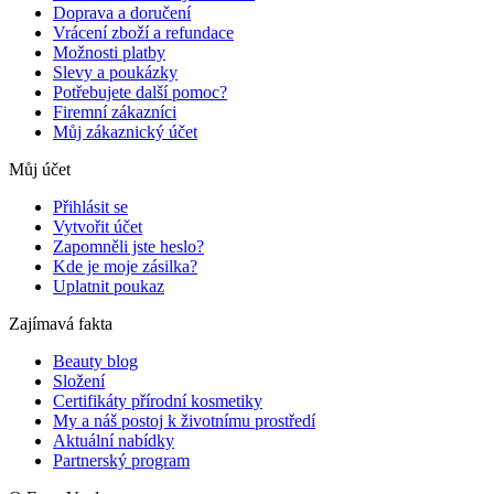
Doprava a doručení
Vrácení zboží a refundace
Možnosti platby
Slevy a poukázky
Potřebujete další pomoc?
Firemní zákazníci
Můj zákaznický účet
Můj účet
Přihlásit se
Vytvořit účet
Zapomněli jste heslo?
Kde je moje zásilka?
Uplatnit poukaz
Zajímavá fakta
Beauty blog
Složení
Certifikáty přírodní kosmetiky
My a náš postoj k životnímu prostředí
Aktuální nabídky
Partnerský program