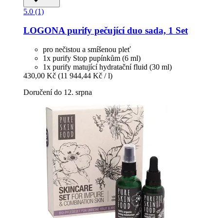
5.0 (1)
LOGONA
purify pečující duo sada, 1 Set
pro nečistou a smíšenou pleť
1x purify Stop pupínkům (6 ml)
1x purify matující hydratační fluid (30 ml)
430,00 Kč
(11 944,44 Kč / l)
Doručení do 12. srpna