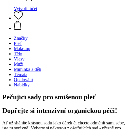
Vytvořit účet
Značky
Pleť
Make-up
Tělo
Vlasy
Muži
Miminka a děti
Témata
Opalování
Nabídky
Pečující sady pro smíšenou pleť
Dopřejte si intenzivní organickou péči!
Ať už sháníte krásnou sadu jako dárek či chcete odměnit sami sebe,
jste tu správně! Vyberte si některou z ošetřujících sad - přesně pro