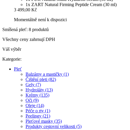
1x ZART Natural Firming Peptide Cream (30 ml)
3 499,00 Kč
Momentálně není k dispozici
Smíšená pleť: 8 produktů
Všechny ceny zahrnují DPH
Váš výběr
Kategorie:
Pleť
Balzámy a mastičky (1)
Čištění pleti (82)
Gely (7)
Hydroláty (13)
Krémy (135)
Oči (9)
Oleje (14)
Péče o rty (1)
Peelingy (21)
Pleťové masky (35)
Produkty cestovní velikosti (5)