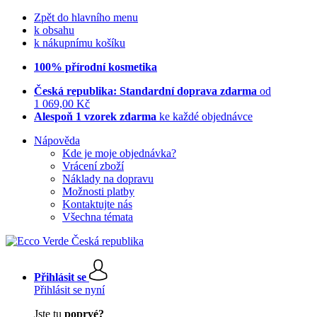
Zpět do hlavního menu
k obsahu
k nákupnímu košíku
100% přírodní kosmetika
Česká republika: Standardní doprava zdarma
od
1 069,00 Kč
Alespoň 1 vzorek zdarma
ke každé objednávce
Nápověda
Kde je moje objednávka?
Vrácení zboží
Náklady na dopravu
Možnosti platby
Kontaktujte nás
Všechna témata
Přihlásit se
Přihlásit se nyní
Jste tu
poprvé?