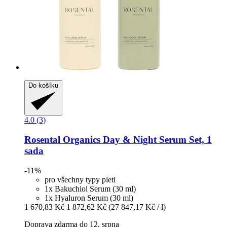
Do košíku
4.0 (3)
Rosental Organics
Day & Night Serum Set, 1
sada
-11%
pro všechny typy pleti
1x Bakuchiol Serum (30 ml)
1x Hyaluron Serum (30 ml)
1 670,83 Kč
1 872,62 Kč
(27 847,17 Kč / l)
Doprava zdarma do 12. srpna