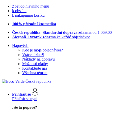
Zpět do hlavního menu
k obsahu
k nákupnímu košíku
100% přírodní kosmetika
Česká republika: Standardní doprava zdarma
od 1 069,00
Alespoň 1 vzorek zdarma
ke každé objednávce
Nápověda
Kde je moje objednávka?
Vrácení zboží
Náklady na dopravu
Možnosti platby
Kontaktujte nás
Všechna témata
Přihlásit se
Přihlásit se nyní
Jste tu
poprvé?