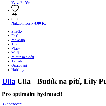
Vytvořit účet
Nákupní košík
0,00 Kč
Značky
Pleť
Make-up
Tělo
Vlasy
Muži
Miminka a děti
Témata
Opalování
Nabídky
Ulla
Ulla - Budík na pití, Lily P
Pro optimální hydrataci!
38 hodnocení