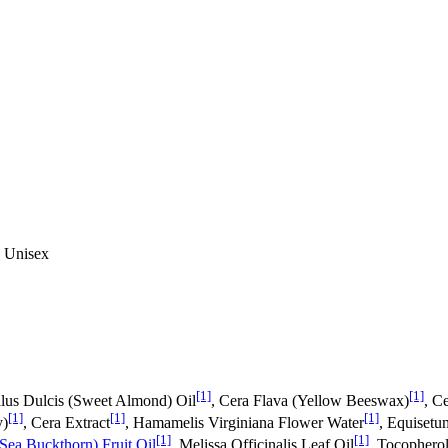
, Unisex
[1]
[1]
lus Dulcis (Sweet Almond) Oil
, Cera Flava (Yellow Beeswax)
, C
[1]
[1]
[1]
y)
, Cera Extract
, Hamamelis Virginiana Flower Water
, Equisetu
[1]
[1]
ea Buckthorn) Fruit Oil
, Melissa Officinalis Leaf Oil
, Tocopherol