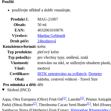
Použití
používejte střídmě a dobře vmasírujte.
Produkt č.
MAG-21007
Obsah:
50 ml
EAN:
4032061010076
Výrobce:
Martina Gebhardt
Druh péče:
24hodinová
Konzistence/formát:
krém
Typ produktu:
pleťový krém
Typ pokožky:
pro všechny typy, smíšená, zralá
Vlastnosti:
testováno na nikl, se sníženým obsahem plastů
Vůně:
medová
Certifikace:
IHTK netestováno na zvířatech
,
Demeter
Obal:
nádoba, cestovní velikost - Travel Size
Pro miminka a děti:
děti
Složení (INCI)
[1]
[2]
Aqua, Olea Europaea (Olive) Fruit Oil
, Lanolin
, Prunus Amygda
[2]
[1]
Parkii (Shea) Butter
, Theobroma Cacao Seed Butter
, Mel (Hone
Sambucus Nigra (Elderberry) Fruit Extract,
Hippophae Rhamnoides (S