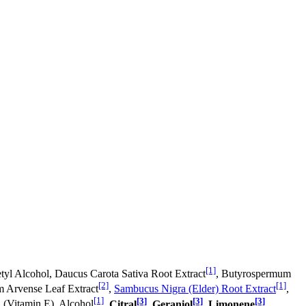
[1]
etyl Alcohol, Daucus Carota Sativa Root Extract
, Butyrospermum
[2]
[1]
m Arvense Leaf Extract
,
Sambucus Nigra (Elder) Root Extract
,
[1]
[3]
[3]
[3]
 (Vitamin E), Alcohol
,
Citral
,
Geraniol
,
Limonene
,