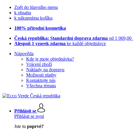
Zpět do hlavního menu
k obsahu
k nákupnímu košíku
100% přírodní kosmetika
Česká republika: Standardní doprava zdarma
od 1 069,00
Alespoň 1 vzorek zdarma
ke každé objednávce
Nápověda
Kde je moje objednávka?
Vrácení zboží
Náklady na dopravu
Možnosti platby
Kontaktujte nás
Všechna témata
Přihlásit se
Přihlásit se nyní
Jste tu
poprvé?