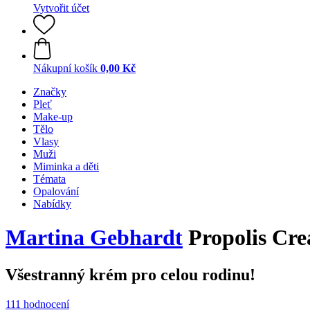
Vytvořit účet
Nákupní košík
0,00 Kč
Značky
Pleť
Make-up
Tělo
Vlasy
Muži
Miminka a děti
Témata
Opalování
Nabídky
Martina Gebhardt
Propolis Cre
Všestranný krém pro celou rodinu!
111 hodnocení