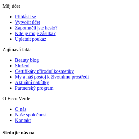
Můj účet
Přihlásit se
Vytvořit účet
Zapomněli jste heslo?
Kde je moje zásilka?
Uplatnit poukaz
Zajímavá fakta
Beauty blog
Složení
Certifikáty přírodní kosmetiky
My a náš postoj k životnímu prostředí
Aktuální nabídky
Partnerský program
O Ecco Verde
O nás
Naše společnost
Kontakt
Sledujte nás na