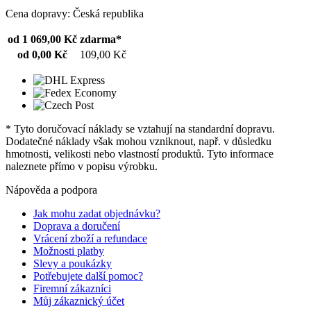
Cena dopravy: Česká republika
od 1 069,00 Kč
zdarma*
od 0,00 Kč
109,00 Kč
* Tyto doručovací náklady se vztahují na standardní dopravu.
Dodatečné náklady však mohou vzniknout, např. v důsledku
hmotnosti, velikosti nebo vlastností produktů. Tyto informace
naleznete přímo v popisu výrobku.
Nápověda a podpora
Jak mohu zadat objednávku?
Doprava a doručení
Vrácení zboží a refundace
Možnosti platby
Slevy a poukázky
Potřebujete další pomoc?
Firemní zákazníci
Můj zákaznický účet