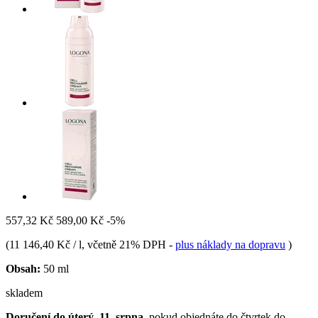
557,32 Kč
589,00 Kč
-5%
(
11 146,40 Kč / l
, včetně 21% DPH
-
plus náklady na dopravu
)
Obsah:
50 ml
skladem
Doručení do úterý, 11. srpna
, pokud objednáte do
čtvrtek do