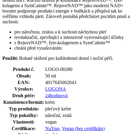
během noci. Klíčem složení je kombinace RejuveNAD™, fyto-
kolagenu a SymCalmin™. RejuveNAD™ jako moderní NAD+
booster podporuje produkci energie v buňkách a přispívá tak ke
svěžímu vzhledu pleti. Zároveň pomáhá předcházet pocitům pnutí a
suchosti.
pro náročnou, zralou a k suchosti náchylnou pleť
revitalizační, zpevňující a intenzivně vyrovnávající účinky
s RejuveNAD™, fyto-kolagenem a SymCalmin™
chrání před vysušováním
Použití:
Bohaté složení pro každodenní denní i noční péči.
Produkt č.
LOGO-00280
Obsah:
50 ml
EAN:
4017645002043
Výrobce:
LOGONA
Druh péče:
24hodinová
Konzistence/formát:
krém
Typ produktu:
pleťový krém
Typ pokožky:
náročná, zralá
Vlastnosti:
vegan
Certifikace:
NaTrue
,
Vegan (bez certifikátu)