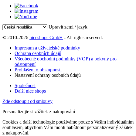
Upravit zemi / jazyk
© 2010-2026
niceshops GmbH
- All rights reserved.
Impresum a uživatelské podmínky
Ochrana osobních údajů
Všeobecné obchodní podmínky (VOP) a pokyny pro
odstoupení
Prohlášení o přístupnosti
Nastavení ochrany osobních údajů
Společnost
Další nice shops
Zde odstoupit od smlouvy
Personalizujte si zážitek z nakupování
Cookies a další technologie používáme pouze s Vaším individuálním
souhlasem, abychom Vám mohli nabídnout personalizovaný zážitek
z nakupování.