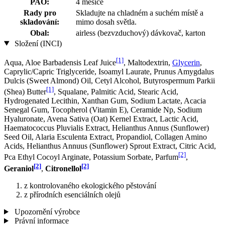
PAO:
4 měsíce
Rady pro
Skladujte na chladném a suchém místě a
skladování:
mimo dosah světla.
Obal:
airless (bezvzduchový) dávkovač, karton
Složení (INCI)
[1]
Aqua, Aloe Barbadensis Leaf Juice
, Maltodextrin,
Glycerin
,
Caprylic/Capric Triglyceride, Isoamyl Laurate, Prunus Amygdalus
Dulcis (Sweet Almond) Oil, Cetyl Alcohol, Butyrospermum Parkii
[1]
(Shea) Butter
, Squalane, Palmitic Acid, Stearic Acid,
Hydrogenated Lecithin, Xanthan Gum, Sodium Lactate, Acacia
Senegal Gum, Tocopherol (Vitamin E), Ceramide Np, Sodium
Hyaluronate, Avena Sativa (Oat) Kernel Extract, Lactic Acid,
Haematococcus Pluvialis Extract, Helianthus Annus (Sunflower)
Seed Oil, Alaria Esculenta Extract, Propandiol, Collagen Amino
Acids, Helianthus Annuus (Sunflower) Sprout Extract, Citric Acid,
[2]
Pca Ethyl Cocoyl Arginate, Potassium Sorbate, Parfum
,
[2]
[2]
Geraniol
,
Citronellol
z kontrolovaného ekologického pěstování
z přírodních esenciálních olejů
Upozornění výrobce
Právní informace