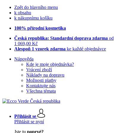
Zpět do hlavního menu
k obsahu
k nákupnímu košíku
100% přírodní kosmetika
Česká republika: Standardní doprava zdarma
od
1 069,00 Kč
Alespoň 1 vzorek zdarma
ke každé objednávce
Nápověda
Kde je moje objednávka?
Vrácení zboží
Náklady na dopravu
Možnosti platby
Kontaktujte nás
Všechna témata
Přihlásit se
Přihlásit se nyní
Jste tu
poprvé?