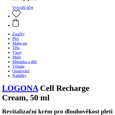
Vytvořit účet
Značky
Pleť
Make-up
Tělo
Vlasy
Muži
Miminka a děti
Témata
Opalování
Nabídky
LOGONA
Cell Recharge
Cream, 50 ml
Revitalizační krém pro dlouhověkost pleti