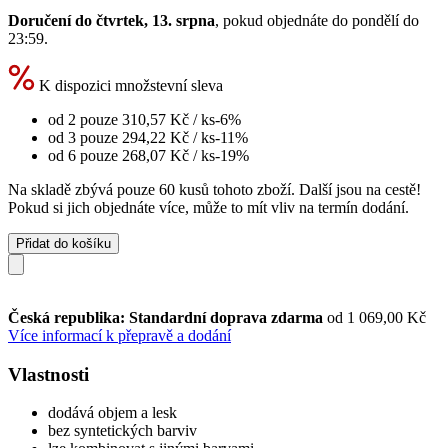
Doručení do čtvrtek, 13. srpna
, pokud objednáte do
pondělí do
23:59
.
K dispozici množstevní sleva
od 2 pouze
310,57 Kč
/ ks
-6%
od 3 pouze
294,22 Kč
/ ks
-11%
od 6 pouze
268,07 Kč
/ ks
-19%
Na skladě zbývá pouze 60 kusů tohoto zboží. Další jsou na cestě!
Pokud si jich objednáte více, může to mít vliv na termín dodání.
Přidat do košíku
Česká republika: Standardní doprava zdarma
od 1 069,00 Kč
Více informací k přepravě a dodání
Vlastnosti
dodává objem a lesk
bez syntetických barviv