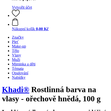
Vytvořit účet
Nákupní košík
0,00 Kč
Značky
Pleť
Make-up
Tělo
Vlasy
Muži
Miminka a děti
Témata
Opalování
Nabídky
Khadi®
Rostlinná barva na
vlasy - ořechově hnědá, 100 g