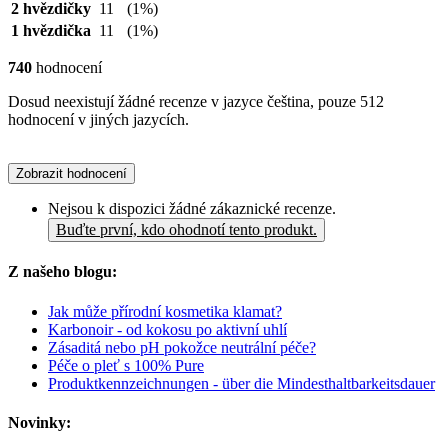
2 hvězdičky
11
(1%)
1 hvězdička
11
(1%)
740
hodnocení
Dosud neexistují žádné recenze v jazyce čeština, pouze 512
hodnocení v jiných jazycích.
Zobrazit hodnocení
Nejsou k dispozici žádné zákaznické recenze.
Buďte první, kdo ohodnotí tento produkt.
Z našeho blogu:
Jak může přírodní kosmetika klamat?
Karbonoir - od kokosu po aktivní uhlí
Zásaditá nebo pH pokožce neutrální péče?
Péče o pleť s 100% Pure
Produktkennzeichnungen - über die Mindesthaltbarkeitsdauer
Novinky: