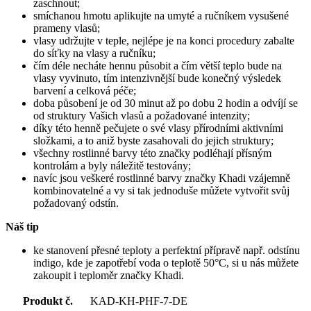
zaschnout;
smíchanou hmotu aplikujte na umyté a ručníkem vysušené
prameny vlasů;
vlasy udržujte v teple, nejlépe je na konci procedury zabalte
do síťky na vlasy a ručníku;
čím déle necháte hennu působit a čím větší teplo bude na
vlasy vyvinuto, tím intenzivnější bude konečný výsledek
barvení a celková péče;
doba působení je od 30 minut až po dobu 2 hodin a odvíjí se
od struktury Vašich vlasů a požadované intenzity;
díky této henně pečujete o své vlasy přírodními aktivními
složkami, a to aniž byste zasahovali do jejich struktury;
všechny rostlinné barvy této značky podléhají přísným
kontrolám a byly náležitě testovány;
navíc jsou veškeré rostlinné barvy značky Khadi vzájemně
kombinovatelné a vy si tak jednoduše můžete vytvořit svůj
požadovaný odstín.
Náš tip
ke stanovení přesné teploty a perfektní přípravě např. odstínu
indigo, kde je zapotřebí voda o teplotě 50°C, si u nás můžete
zakoupit i teploměr značky Khadi.
Produkt č.
KAD-KH-PHF-7-DE