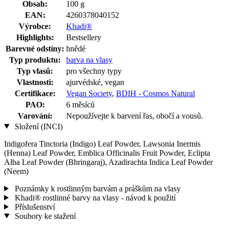
Obsah:
100 g
EAN:
4260378040152
Výrobce:
Khadi®
Highlights:
Bestsellery
Barevné odstíny:
hnědé
Typ produktu:
barva na vlasy
Typ vlasů:
pro všechny typy
Vlastnosti:
ajurvédské, vegan
Certifikace:
Vegan Society
,
BDIH - Cosmos Natural
PAO:
6 měsíců
Varování:
Nepoužívejte k barvení řas, obočí a vousů.
Složení (INCI)
Indigofera Tinctoria (Indigo) Leaf Powder, Lawsonia Inermis
(Henna) Leaf Powder, Emblica Officinalis Fruit Powder, Eclipta
Alba Leaf Powder (Bhringaraj), Azadirachta Indica Leaf Powder
(Neem)
Poznámky k rostlinným barvám a práškům na vlasy
Khadi® rostlinné barvy na vlasy - návod k použití
Příslušenství
Soubory ke stažení