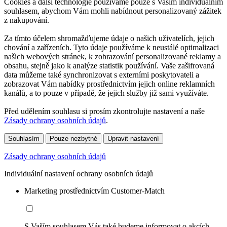
Cookies a další technologie používáme pouze s Vaším individuálním
souhlasem, abychom Vám mohli nabídnout personalizovaný zážitek
z nakupování.
Za tímto účelem shromažďujeme údaje o našich uživatelích, jejich
chování a zařízeních. Tyto údaje používáme k neustálé optimalizaci
našich webových stránek, k zobrazování personalizované reklamy a
obsahu, stejně jako k analýze statistik používání. Vaše zašifrovaná
data můžeme také synchronizovat s externími poskytovateli a
zobrazovat Vám nabídky prostřednictvím jejich online reklamních
kanálů, a to pouze v případě, že jejich služby již sami využíváte.
Před udělením souhlasu si prosím zkontrolujte nastavení a naše
Zásady ochrany osobních údajů
.
Souhlasím
Pouze nezbytné
Upravit nastavení
Zásady ochrany osobních údajů
Individuální nastavení ochrany osobních údajů
Marketing prostřednictvím Customer-Match
S Vaším souhlasem Vás také budeme informovat o akcích