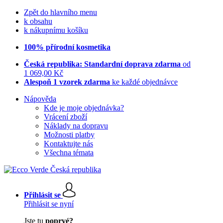
Zpět do hlavního menu
k obsahu
k nákupnímu košíku
100% přírodní kosmetika
Česká republika: Standardní doprava zdarma
od
1 069,00 Kč
Alespoň 1 vzorek zdarma
ke každé objednávce
Nápověda
Kde je moje objednávka?
Vrácení zboží
Náklady na dopravu
Možnosti platby
Kontaktujte nás
Všechna témata
Přihlásit se
Přihlásit se nyní
Jste tu
poprvé?