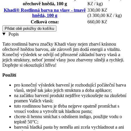
ořechově hnědá, 100 g
Kč / kg)
Khadi® Rostlinná barva na vlasy - tmavě
330,00 Kč
hnědá, 100 g
(3 300,00 Kč / kg)
Celková cena:
660,00 Kč
Přidat obě položky do košíku
Popis
Tato rostlinná barva značky Khadi vlasy nejen zbarví krásnou
ořechově hnědou barvou, ale zároveň jim dodá energii a vitalitu.
Konečný výsledek se odvíjí od přirozené základní barvy vlasů a
jejich struktury, neboť jemné vlasy jsou zbarveny silněji a rychleji.
Dopřejte si okouzlující hřívu!
Použití
pro konečný výsledek barvení je rozhodující počáteční barva
vlasů, stejně tak jako jejich struktura a doba aplikace;
na začátku barvení produkt nejdříve vyzkoušejte na zkušební
pramen Vašich vlasů;
tuto rostlinnou barvu je třeba nejprve opatrně promíchat s
vroucí vodou a vytvořit tak hladkou pastu;
chcete-li hennu smíchat s odstínem indigo, použijte vodu o
teplotě 50°C;
barevná hladká pasta by neměla ani zcela vychladnout a ani