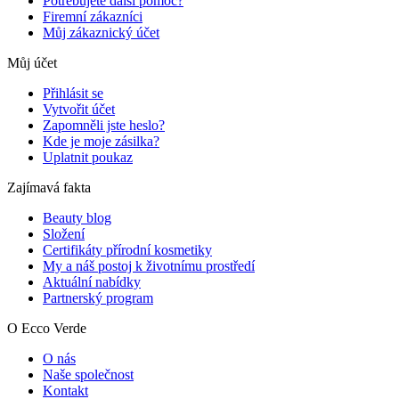
Potřebujete další pomoc?
Firemní zákazníci
Můj zákaznický účet
Můj účet
Přihlásit se
Vytvořit účet
Zapomněli jste heslo?
Kde je moje zásilka?
Uplatnit poukaz
Zajímavá fakta
Beauty blog
Složení
Certifikáty přírodní kosmetiky
My a náš postoj k životnímu prostředí
Aktuální nabídky
Partnerský program
O Ecco Verde
O nás
Naše společnost
Kontakt