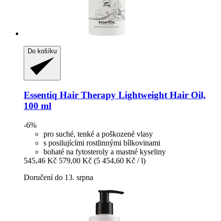
Do košíku
Essentiq
Hair Therapy Lightweight Hair Oil,
100 ml
-6%
pro suché, tenké a poškozené vlasy
s posilujícími rostlinnými bílkovinami
bohaté na fytosteroly a mastné kyseliny
545,46 Kč
579,00 Kč
(5 454,60 Kč / l)
Doručení do 13. srpna