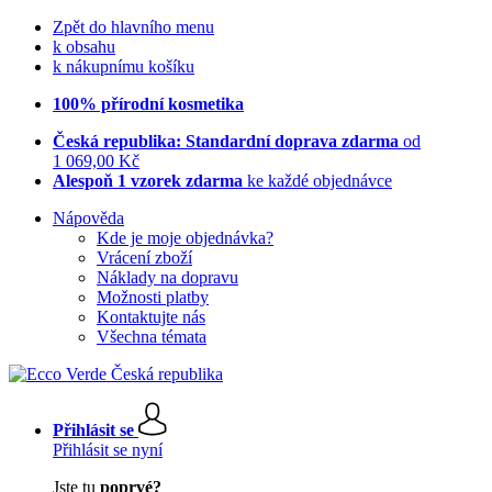
Zpět do hlavního menu
k obsahu
k nákupnímu košíku
100% přírodní kosmetika
Česká republika: Standardní doprava zdarma
od
1 069,00 Kč
Alespoň 1 vzorek zdarma
ke každé objednávce
Nápověda
Kde je moje objednávka?
Vrácení zboží
Náklady na dopravu
Možnosti platby
Kontaktujte nás
Všechna témata
Přihlásit se
Přihlásit se nyní
Jste tu
poprvé?