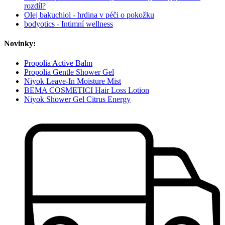
rozdíl?
Olej bakuchiol - hrdina v péči o pokožku
bodyotics - Intimní wellness
Novinky:
Propolia Active Balm
Propolia Gentle Shower Gel
Niyok Leave-In Moisture Mist
BEMA COSMETICI Hair Loss Lotion
Niyok Shower Gel Citrus Energy