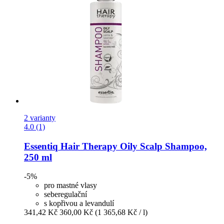
2 varianty
4.0 (1)
Essentiq
Hair Therapy Oily Scalp Shampoo,
250 ml
-5%
pro mastné vlasy
seberegulační
s kopřivou a levandulí
341,42 Kč
360,00 Kč
(1 365,68 Kč / l)