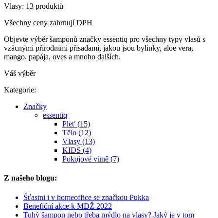
Vlasy: 13 produktů
Všechny ceny zahrnují DPH
Objevte výběr šamponů značky essentiq pro všechny typy vlasů s
vzácnými přírodními přísadami, jakou jsou bylinky, aloe vera,
mango, papája, oves a mnoho dalších.
Váš výběr
Kategorie:
Značky
essentiq
Pleť (15)
Tělo (12)
Vlasy (13)
KIDS (4)
Pokojové vůně (7)
Z našeho blogu:
Šťastni i v homeoffice se značkou Pukka
Benefiční akce k MDŽ 2022
Tuhý šampon nebo třeba mýdlo na vlasy? Jaký je v tom