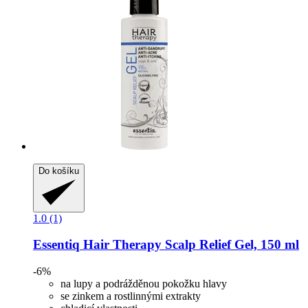
Do košíku
1.0 (1)
Essentiq
Hair Therapy Scalp Relief Gel, 150 ml
-6%
na lupy a podrážděnou pokožku hlavy
se zinkem a rostlinnými extrakty