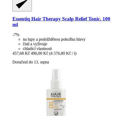
Essentiq
Hair Therapy Scalp Relief Tonic, 100
ml
-7%
na lupy a podrážděnou pokožku hlavy
čistí a vyživuje
chladicí vlastnosti
457,68 Kč
490,00 Kč
(4 576,80 Kč / l)
Doručení do 13. srpna