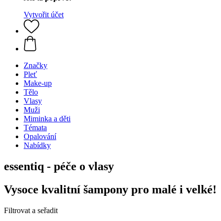
Vytvořit účet
Značky
Pleť
Make-up
Tělo
Vlasy
Muži
Miminka a děti
Témata
Opalování
Nabídky
essentiq - péče o vlasy
Vysoce kvalitní šampony pro malé i velké!
Filtrovat a seřadit