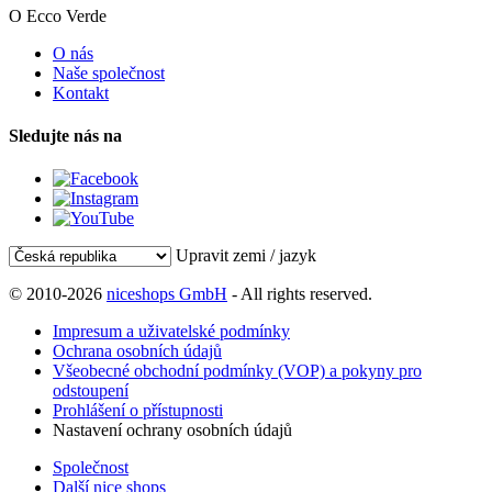
O Ecco Verde
O nás
Naše společnost
Kontakt
Sledujte nás na
Upravit zemi / jazyk
© 2010-2026
niceshops GmbH
- All rights reserved.
Impresum a uživatelské podmínky
Ochrana osobních údajů
Všeobecné obchodní podmínky (VOP) a pokyny pro
odstoupení
Prohlášení o přístupnosti
Nastavení ochrany osobních údajů
Společnost
Další nice shops