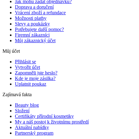
Jak mohu zadat objednávku?
Doprava a doručení
Vrácení zboží a refundace
Možnosti platby
Slevy a poukázky
Potřebujete další pomoc?
Firemní zákazníci
Můj zákaznický účet
Můj účet
Přihlásit se
Vytvořit účet
Zapomněli jste heslo?
Kde je moje zásilka?
Uplatnit poukaz
Zajímavá fakta
Beauty blog
Složení
Certifikáty přírodní kosmetiky
My a náš postoj k životnímu prostředí
Aktuální nabídky
Partnerský program