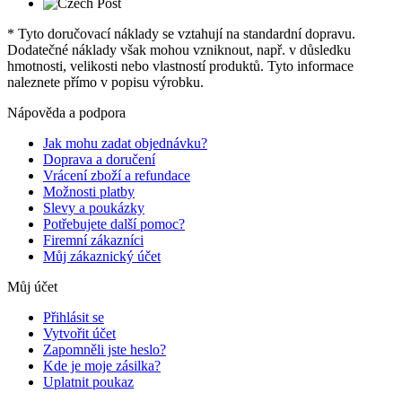
* Tyto doručovací náklady se vztahují na standardní dopravu.
Dodatečné náklady však mohou vzniknout, např. v důsledku
hmotnosti, velikosti nebo vlastností produktů. Tyto informace
naleznete přímo v popisu výrobku.
Nápověda a podpora
Jak mohu zadat objednávku?
Doprava a doručení
Vrácení zboží a refundace
Možnosti platby
Slevy a poukázky
Potřebujete další pomoc?
Firemní zákazníci
Můj zákaznický účet
Můj účet
Přihlásit se
Vytvořit účet
Zapomněli jste heslo?
Kde je moje zásilka?
Uplatnit poukaz