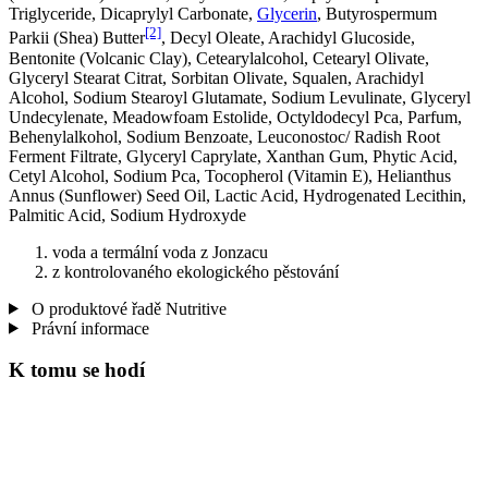
Triglyceride, Dicaprylyl Carbonate,
Glycerin
, Butyrospermum
[2]
Parkii (Shea) Butter
, Decyl Oleate, Arachidyl Glucoside,
Bentonite (Volcanic Clay), Cetearylalcohol, Cetearyl Olivate,
Glyceryl Stearat Citrat, Sorbitan Olivate, Squalen, Arachidyl
Alcohol, Sodium Stearoyl Glutamate, Sodium Levulinate, Glyceryl
Undecylenate, Meadowfoam Estolide, Octyldodecyl Pca, Parfum,
Behenylalkohol, Sodium Benzoate, Leuconostoc/ Radish Root
Ferment Filtrate, Glyceryl Caprylate, Xanthan Gum, Phytic Acid,
Cetyl Alcohol, Sodium Pca, Tocopherol (Vitamin E), Helianthus
Annus (Sunflower) Seed Oil, Lactic Acid, Hydrogenated Lecithin,
Palmitic Acid, Sodium Hydroxyde
voda a termální voda z Jonzacu
z kontrolovaného ekologického pěstování
O produktové řadě Nutritive
Právní informace
K tomu se hodí