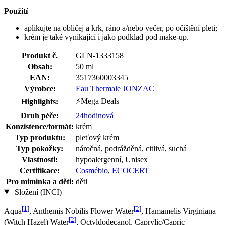
Použití
aplikujte na obličej a krk, ráno a/nebo večer, po očištění pleti;
krém je také vynikající i jako podklad pod make-up.
Produkt č.
GLN-1333158
Obsah:
50 ml
EAN:
3517360003345
Výrobce:
Eau Thermale JONZAC
⚡Mega Deals
Highlights:
Druh péče:
24hodinová
Konzistence/formát:
krém
Typ produktu:
pleťový krém
Typ pokožky:
náročná, podrážděná, citlivá, suchá
Vlastnosti:
hypoalergenní, Unisex
Certifikace:
Cosmébio
,
ECOCERT
Pro miminka a děti:
děti
Složení (INCI)
[1]
[2]
Aqua
, Anthemis Nobilis Flower Water
, Hamamelis Virginiana
[2]
(Witch Hazel) Water
, Octyldodecanol, Caprylic/Capric