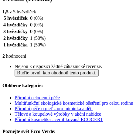
1,5
z 5 hvězdiček
5 hvězdiček
0
(0%)
4 hvězdičky
0
(0%)
3 hvězdičky
0
(0%)
2 hvězdičky
1
(50%)
1 hvězdička
1
(50%)
2
hodnocení
Nejsou k dispozici žádné zákaznické recenze.
Buďte první, kdo ohodnotí tento produkt.
Oblíbené kategorie:
Přírodní celodenní péče
Multifunkční ekologické kosmetické ošetření pro celou rodinu
Přírodní péče o pleť - pro miminka a děti
Tělové a koupelové výrobky v akční nabídce
Přírodní kosmetika - certifikovaná ECOCERT
Poznejte svět Ecco Verde: