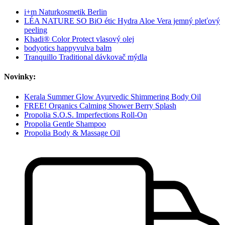
i+m Naturkosmetik Berlin
LÉA NATURE SO BiO étic Hydra Aloe Vera jemný pleťový
peeling
Khadi® Color Protect vlasový olej
bodyotics happyvulva balm
Tranquillo Traditional dávkovač mýdla
Novinky:
Kerala Summer Glow Ayurvedic Shimmering Body Oil
FREE! Organics Calming Shower Berry Splash
Propolia S.O.S. Imperfections Roll-On
Propolia Gentle Shampoo
Propolia Body & Massage Oil