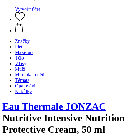
Vytvořit účet
Značky
Pleť
Make-up
Tělo
Vlasy
Muži
Miminka a děti
Témata
Opalování
Nabídky
Eau Thermale JONZAC
Nutritive Intensive Nutrition
Protective Cream, 50 ml