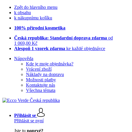
Zpět do hlavního menu
k obsahu
k nákupnímu košíku
100% přírodní kosmetika
Česká republika: Standardní doprava zdarma
od
1 069,00 Kč
Alespoň 1 vzorek zdarma
ke každé objednávce
Nápověda
Kde je moje objednávka?
Vrácení zboží
Náklady na dopravu
Možnosti platby
Kontaktujte nás
Všechna témata
Přihlásit se
Přihlásit se nyní
Jste tu
poprvé?