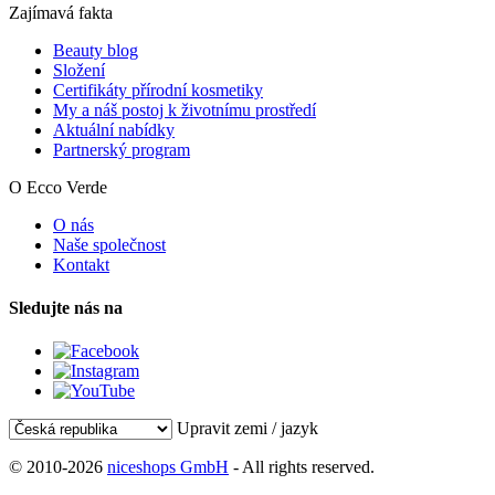
Zajímavá fakta
Beauty blog
Složení
Certifikáty přírodní kosmetiky
My a náš postoj k životnímu prostředí
Aktuální nabídky
Partnerský program
O Ecco Verde
O nás
Naše společnost
Kontakt
Sledujte nás na
Upravit zemi / jazyk
© 2010-2026
niceshops GmbH
- All rights reserved.