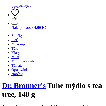
Vytvořit účet
Nákupní košík
0,00 Kč
Značky
Pleť
Make-up
Tělo
Vlasy
Muži
Miminka a děti
Témata
Opalování
Nabídky
Dr. Bronner's
Tuhé mýdlo s tea
tree, 140 g