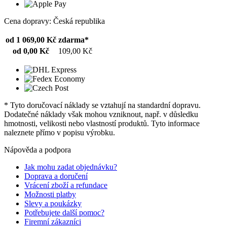
Cena dopravy: Česká republika
od 1 069,00 Kč
zdarma*
od 0,00 Kč
109,00 Kč
* Tyto doručovací náklady se vztahují na standardní dopravu.
Dodatečné náklady však mohou vzniknout, např. v důsledku
hmotnosti, velikosti nebo vlastností produktů. Tyto informace
naleznete přímo v popisu výrobku.
Nápověda a podpora
Jak mohu zadat objednávku?
Doprava a doručení
Vrácení zboží a refundace
Možnosti platby
Slevy a poukázky
Potřebujete další pomoc?
Firemní zákazníci