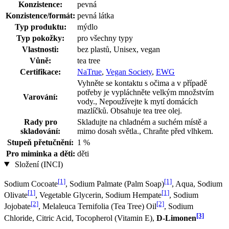
Konzistence:
pevná
Konzistence/formát:
pevná látka
Typ produktu:
mýdlo
Typ pokožky:
pro všechny typy
Vlastnosti:
bez plastů, Unisex, vegan
Vůně:
tea tree
Certifikace:
NaTrue
,
Vegan Society
,
EWG
Vyhněte se kontaktu s očima a v případě
potřeby je vypláchněte velkým množstvím
Varování:
vody., Nepoužívejte k mytí domácích
mazlíčků. Obsahuje tea tree olej.
Rady pro
Skladujte na chladném a suchém místě a
skladování:
mimo dosah světla., Chraňte před vlhkem.
Stupeň přetučnění:
1 %
Pro miminka a děti:
děti
Složení (INCI)
[1]
[1]
Sodium Cocoate
, Sodium Palmate (Palm Soap)
, Aqua, Sodium
[1]
[1]
Olivate
, Vegetable Glycerin, Sodium Hempate
, Sodium
[2]
[2]
Jojobate
, Melaleuca Ternifolia (Tea Tree) Oil
, Sodium
[3]
Chloride, Citric Acid, Tocopherol (Vitamin E),
D-Limonen