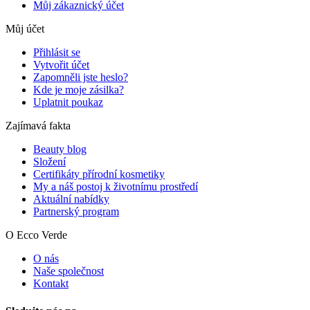
Můj zákaznický účet
Můj účet
Přihlásit se
Vytvořit účet
Zapomněli jste heslo?
Kde je moje zásilka?
Uplatnit poukaz
Zajímavá fakta
Beauty blog
Složení
Certifikáty přírodní kosmetiky
My a náš postoj k životnímu prostředí
Aktuální nabídky
Partnerský program
O Ecco Verde
O nás
Naše společnost
Kontakt