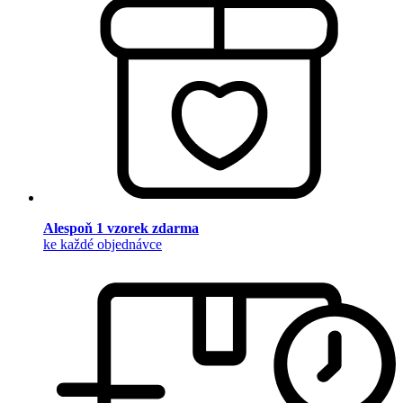
Alespoň 1 vzorek zdarma
ke každé objednávce