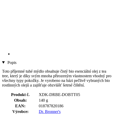
Popis
Toto příjemné tuhé mýdlo obsahuje čistý bio esenciální olej z tea
tree, který je díky svým mnoha přirozeným vlastnostem vhodný pro
všechny typy pokožky. Je vyrobeno na bázi pečlivě vybraných bio
rostlinných olejů a zajišťuje obzvlášť šetrné čištění.
Produkt č.
XDK-DRBE-DOBTT05
Obsah:
140 g
EAN:
018787820186
Výrobce:
Dr. Bronner's