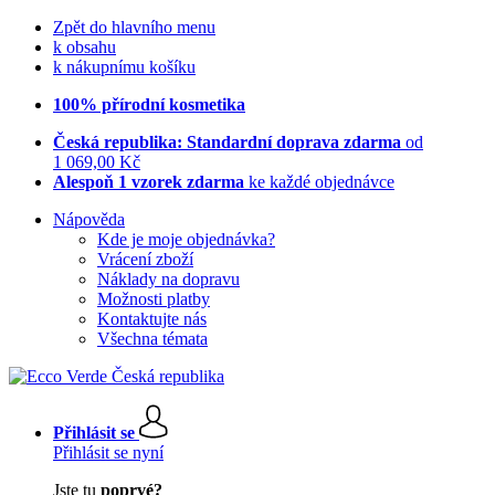
Zpět do hlavního menu
k obsahu
k nákupnímu košíku
100% přírodní kosmetika
Česká republika: Standardní doprava zdarma
od
1 069,00 Kč
Alespoň 1 vzorek zdarma
ke každé objednávce
Nápověda
Kde je moje objednávka?
Vrácení zboží
Náklady na dopravu
Možnosti platby
Kontaktujte nás
Všechna témata
Přihlásit se
Přihlásit se nyní
Jste tu
poprvé?