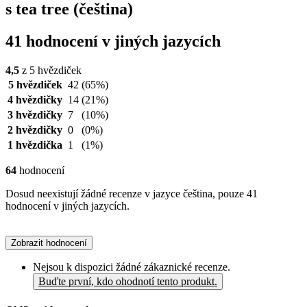
s tea tree (čeština)
41 hodnocení v jiných jazycích
4,5
z 5 hvězdiček
5 hvězdiček
42
(65%)
4 hvězdičky
14
(21%)
3 hvězdičky
7
(10%)
2 hvězdičky
0
(0%)
1 hvězdička
1
(1%)
64
hodnocení
Dosud neexistují žádné recenze v jazyce čeština, pouze 41
hodnocení v jiných jazycích.
Zobrazit hodnocení
Nejsou k dispozici žádné zákaznické recenze.
Buďte první, kdo ohodnotí tento produkt.