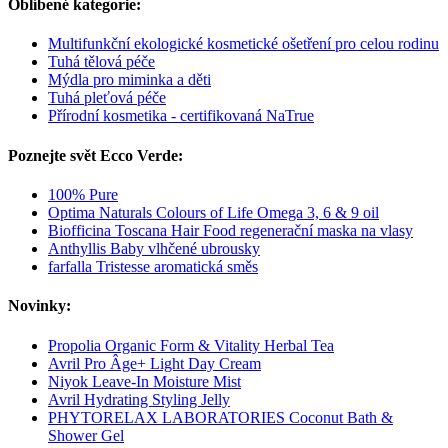
Oblíbené kategorie:
Multifunkční ekologické kosmetické ošetření pro celou rodinu
Tuhá tělová péče
Mýdla pro miminka a děti
Tuhá pleťová péče
Přírodní kosmetika - certifikovaná NaTrue
Poznejte svět Ecco Verde:
100% Pure
Optima Naturals Colours of Life Omega 3, 6 & 9 oil
Biofficina Toscana Hair Food regenerační maska na vlasy
Anthyllis Baby vlhčené ubrousky
farfalla Tristesse aromatická směs
Novinky:
Propolia Organic Form & Vitality Herbal Tea
Avril Pro Âge+ Light Day Cream
Niyok Leave-In Moisture Mist
Avril Hydrating Styling Jelly
PHYTORELAX LABORATORIES Coconut Bath &
Shower Gel