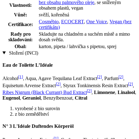
bez obsahu palmového oleje
, se sníženým
Vlastnosti:
obsahem plastů, vegan
Vůně:
svěží, kořeněná
Cosmébio
,
ECOCERT
,
One Voice
,
Vegan (bez
Certifikace:
certifikátu)
Rady pro
Skladujte na chladném a suchém místě a mimo
skladování:
dosah světla.
Obal:
karton, pipeta / lahvička s pipetou, sprej
Složení (INCI)
Eau de Toilette L’Idéale
[1]
[2]
[2]
Alcohol
, Aqua, Agave Tequilana Leaf Extract
, Parfum
,
[2]
[2]
Equisetum Arvense Extract
, Styrax Tonkinensis Resin Extract
,
[2]
Ribes Nigrum (Black Currant) Bud Extract
,
Limonene
,
Linalool
,
Eugenol
,
Geraniol
, Benzylbenzoat,
Citral
vyrobené z bio surovin
z bio zemědělství
N° 3 L'Idéale Duftendes Körperöl
[1]