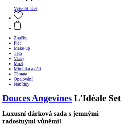
Vytvořit účet
Značky
Pleť
Make-up
Tělo
Vlasy
Muži
Miminka a děti
Témata
Opalování
Nabídky
Douces Angevines
L'Idéale Set
Luxusní dárková sada s jemnými
radostnými vůněmi!