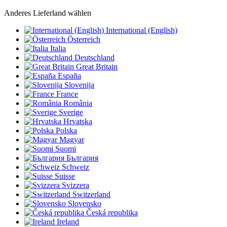
Anderes Lieferland wählen
International (English)
Österreich
Italia
Deutschland
Great Britain
España
Slovenija
France
România
Sverige
Hrvatska
Polska
Magyar
Suomi
България
Schweiz
Suisse
Svizzera
Switzerland
Slovensko
Česká republika
Ireland