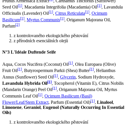
Prunus Armeniaca Extract
, Carthamus Tinctorius (Safflower)
[1]
[1]
Seed Oil
, Macadamia Integrifolia (Macadamia) Oil
, Lavandula
[1]
[1]
Officinalis (Lavender) Oil
,
Citrus Reticulata
,
Ocimum
[1]
[1]
Basilicum
,
Myrtus Communis
, Origanum Majorana Oil,
[2]
Parfum
z kontrolovaného ekologického pěstování
z přírodních esenciálních olejů
N°3 L'Idéale Duftende Seife
[1]
Aqua, Cocos Nucifera (Coconut) Oil
, Olea Europaea (Olive)
[1]
[1]
Fruit Oil
, Butyrospermum Parkii (Shea) Butter
, Helianthus
[1]
Annus (Sunflower) Seed Oil
,
Glycerin
, Sodium Hydroxyde,
[1]
Lavandula Hybrida Oil
, Tocopherol (Vitamin E), Citrus Nobilis
[1]
(Mandarin Orange) Peel Oil
, Origanum Majorana Oil, Myrtus
[1]
Communis Leaf Oil
,
Ocimum Basilicum (Basil)
[1]
Flower/Leaf/Stem Extract
, Parfum (Essential Oil)
,
Linalool
,
Limonene
,
Geraniol
,
Eugenol (Naturally Occurring In Essential
Oils)
z kontrolovaného ekologického pěstování