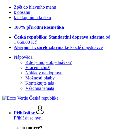
Zpět do hlavního menu
k obsahu
k nákupnímu košíku
100% přírodní kosmetika
Česká republika: Standardní doprava zdarma
od
1 069,00 Kč
Alespoň 1 vzorek zdarma
ke každé objednávce
Nápověda
Kde je moje objednávka?
Vrácení zboží
Náklady na dopravu
Možnosti platby
Kontaktujte nás
Všechna témata
Přihlásit se
Přihlásit se nyní
Jste tu
poprvé?