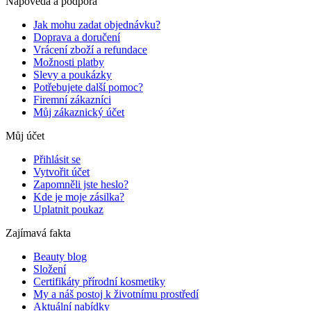
Nápověda a podpora
Jak mohu zadat objednávku?
Doprava a doručení
Vrácení zboží a refundace
Možnosti platby
Slevy a poukázky
Potřebujete další pomoc?
Firemní zákazníci
Můj zákaznický účet
Můj účet
Přihlásit se
Vytvořit účet
Zapomněli jste heslo?
Kde je moje zásilka?
Uplatnit poukaz
Zajímavá fakta
Beauty blog
Složení
Certifikáty přírodní kosmetiky
My a náš postoj k životnímu prostředí
Aktuální nabídky