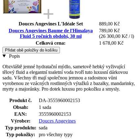
Douces Angevines L'Idéale Set
889,00 Kč
Douces Angevines Baume de l'Himalaya
789,00 Kč
Fluid 5 ročních období, 30 ml
(26 300,00 Kč / l)
Celková cena:
1 678,00 Kč
Přidat obě položky do košíku
Popis
Obzvláště jemné hydratační mýdlo, sametově hebký vyživující
tělový fluid a elegantní toaletní voda tvoří tuto luxusní dárkovou
sadu. Všechny tři mají společnou jemnou a radostnou vůni
vyrobenou ze vzácných rostlinných výtažků z bazalky, mandarinky,
myrty a majoránky. Pro dotek luxusu pro pokožku a smysly.
Produkt č.
DA-3555960002153
Obsah:
1 sada
EAN:
3555960002153
Výrobce:
Douces Angevines
Typ produktu:
sada
Typ pokožky:
pro všechny typy