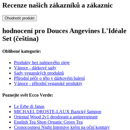
Recenze našich zákazníků a zákaznic
Ohodnotit produkt
hodnocení pro Douces Angevines L'Idéale
Set (čeština)
Oblíbené kategorie:
Produkty bez palmového oleje
Vánoce - dárkové sady
Sady veganských produktů
Přírodní péče o tělo v dárkovém balení
Vánoce - přírodní veganské produkty
Poznejte svět Ecco Verde:
Le Erbe di Janas
MICHAEL DROSTE-LAUX Bazický šampon
Oriental Wood 2v1 deodorant a antiperspirant
English Tea Shop Organic Green Tea
Cronocosmesi Night Intensive krém na oční kontury