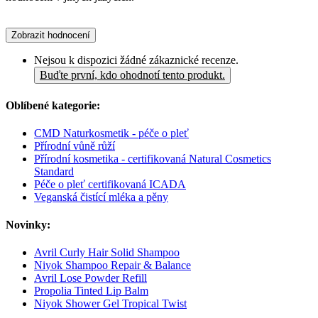
Zobrazit hodnocení
Nejsou k dispozici žádné zákaznické recenze.
Buďte první, kdo ohodnotí tento produkt.
Oblíbené kategorie:
CMD Naturkosmetik - péče o pleť
Přírodní vůně růží
Přírodní kosmetika - certifikovaná Natural Cosmetics
Standard
Péče o pleť certifikovaná ICADA
Veganská čistící mléka a pěny
Novinky:
Avril Curly Hair Solid Shampoo
Niyok Shampoo Repair & Balance
Avril Lose Powder Refill
Propolia Tinted Lip Balm
Niyok Shower Gel Tropical Twist