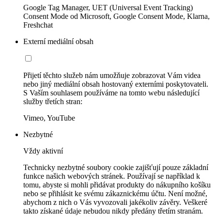
Google Tag Manager, UET (Universal Event Tracking)
Consent Mode od Microsoft, Google Consent Mode, Klarna,
Freshchat
Externí mediální obsah
Přijetí těchto služeb nám umožňuje zobrazovat Vám videa
nebo jiný mediální obsah hostovaný externími poskytovateli.
S Vaším souhlasem používáme na tomto webu následující
služby třetích stran:
Vimeo, YouTube
Nezbytné
Vždy aktivní
Technicky nezbytné soubory cookie zajišťují pouze základní
funkce našich webových stránek. Používají se například k
tomu, abyste si mohli přidávat produkty do nákupního košíku
nebo se přihlásit ke svému zákaznickému účtu. Není možné,
abychom z nich o Vás vyvozovali jakékoliv závěry. Veškeré
takto získané údaje nebudou nikdy předány třetím stranám.