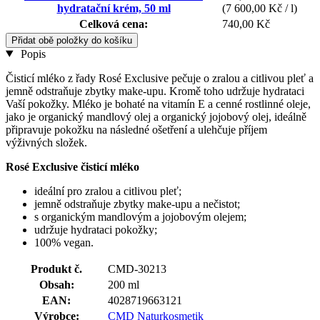
hydratační krém, 50 ml
(7 600,00 Kč / l)
Celková cena:
740,00 Kč
Přidat obě položky do košíku
Popis
Čisticí mléko z řady Rosé Exclusive pečuje o zralou a citlivou pleť a
jemně odstraňuje zbytky make-upu. Kromě toho udržuje hydrataci
Vaší pokožky. Mléko je bohaté na vitamín E a cenné rostlinné oleje,
jako je organický mandlový olej a organický jojobový olej, ideálně
připravuje pokožku na následné ošetření a ulehčuje příjem
výživných složek.
Rosé Exclusive čisticí mléko
ideální pro zralou a citlivou pleť;
jemně odstraňuje zbytky make-upu a nečistot;
s organickým mandlovým a jojobovým olejem;
udržuje hydrataci pokožky;
100% vegan.
Produkt č.
CMD-30213
Obsah:
200 ml
EAN:
4028719663121
Výrobce:
CMD Naturkosmetik