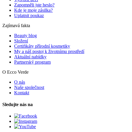
Zapomněli jste heslo?
Kde je moje zásilka?
Uplatnit poukaz
Zajímavá fakta
Beauty blog
Složení
Certifikáty přírodní kosmetiky
My a náš postoj k životnímu prostředí
Aktuální nabídky
Partnerský program
O Ecco Verde
O nás
Naše společnost
Kontakt
Sledujte nás na