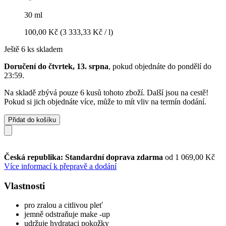
30 ml
100,00 Kč
(3 333,33 Kč / l)
Ještě 6 ks skladem
Doručení do čtvrtek, 13. srpna
, pokud objednáte do
pondělí do
23:59
.
Na skladě zbývá pouze 6 kusů tohoto zboží. Další jsou na cestě!
Pokud si jich objednáte více, může to mít vliv na termín dodání.
Přidat do košíku
Česká republika: Standardní doprava zdarma
od 1 069,00 Kč
Více informací k přepravě a dodání
Vlastnosti
pro zralou a citlivou pleť
jemně odstraňuje make -up
udržuje hydrataci pokožky