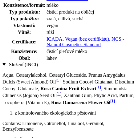
Konzistence/formát:
mléko
Typ produktu:
čistící produkt na obličej
Typ pokožky:
zralá, citlivá, suchá
Vlastnosti:
vegan
Vůně:
růží
ICADA
,
Vegan (bez certifikátu)
,
NCS -
Certifikace:
Natural Cosmetics Standard
Konzistence:
čistící pleťové mléko
Obal:
lahev
Složení (INCI)
Aqua, Cetearylalcohol, Cetearyl Glucoside, Prunus Amygdalus
[1]
Dulcis (Sweet Almond) Oil
, Sodium Cocoyl Glutamat, Disodium
[1]
Cocoyl Glutamate,
Rosa Canina Fruit Extract
, Simmondsia
[1]
Chinensis (Jojoba) Seed Oil
, Xanthan Gum, Phytic Acid, Parfum,
[1]
Tocopherol (Vitamin E),
Rosa Damascena Flower Oil
z kontrolovaného ekologického pěstování
Contains: Limonene, Citronellol, Linalool, Geraniol,
Benzylbenzoate