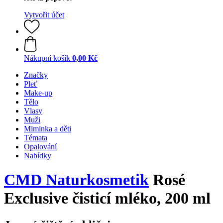
Vytvořit účet
Nákupní košík
0,00 Kč
Značky
Pleť
Make-up
Tělo
Vlasy
Muži
Miminka a děti
Témata
Opalování
Nabídky
CMD Naturkosmetik
Rosé
Exclusive čisticí mléko, 200 ml