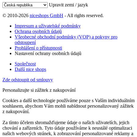
Upravit zemi / jazyk
© 2010-2026
niceshops GmbH
- All rights reserved.
Impresum a uživatelské podmínky
Ochrana osobních údajů
Všeobecné obchodní podmínky (VOP) a pokyny pro
odstoupení
Prohlášení o přístupnosti
Nastavení ochrany osobních údajů
Společnost
Další nice shops
Zde odstoupit od smlouvy
Personalizujte si zážitek z nakupování
Cookies a další technologie používáme pouze s Vaším individuálním
souhlasem, abychom Vám mohli nabídnout personalizovaný zážitek
z nakupování.
Za tímto účelem shromažďujeme údaje o našich uživatelích, jejich
chování a zařízeních. Tyto údaje používáme k neustálé optimalizaci
našich webových stránek, k zobrazování personalizované reklamy a