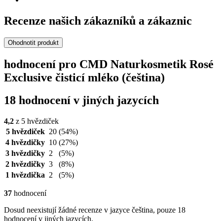
Recenze našich zákazníků a zákaznic
Ohodnotit produkt
hodnocení pro CMD Naturkosmetik Rosé
Exclusive čisticí mléko (čeština)
18 hodnocení v jiných jazycích
4,2
z 5 hvězdiček
5 hvězdiček
20
(54%)
4 hvězdičky
10
(27%)
3 hvězdičky
2
(5%)
2 hvězdičky
3
(8%)
1 hvězdička
2
(5%)
37
hodnocení
Dosud neexistují žádné recenze v jazyce čeština, pouze 18
hodnocení v jiných jazycích.