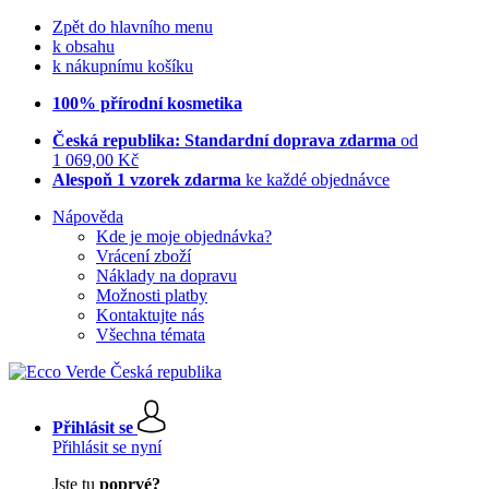
Zpět do hlavního menu
k obsahu
k nákupnímu košíku
100% přírodní kosmetika
Česká republika: Standardní doprava zdarma
od
1 069,00 Kč
Alespoň 1 vzorek zdarma
ke každé objednávce
Nápověda
Kde je moje objednávka?
Vrácení zboží
Náklady na dopravu
Možnosti platby
Kontaktujte nás
Všechna témata
Přihlásit se
Přihlásit se nyní
Jste tu
poprvé?