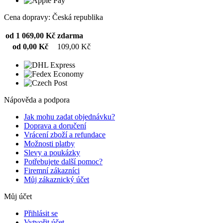
Cena dopravy: Česká republika
od 1 069,00 Kč
zdarma
od 0,00 Kč
109,00 Kč
Nápověda a podpora
Jak mohu zadat objednávku?
Doprava a doručení
Vrácení zboží a refundace
Možnosti platby
Slevy a poukázky
Potřebujete další pomoc?
Firemní zákazníci
Můj zákaznický účet
Můj účet
Přihlásit se
Vytvořit účet