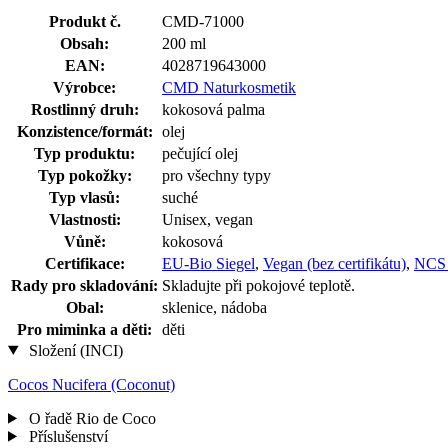
Produkt č.
CMD-71000
Obsah:
200 ml
EAN:
4028719643000
Výrobce:
CMD Naturkosmetik
Rostlinný druh:
kokosová palma
Konzistence/formát:
olej
Typ produktu:
pečující olej
Typ pokožky:
pro všechny typy
Typ vlasů:
suché
Vlastnosti:
Unisex, vegan
Vůně:
kokosová
Certifikace:
EU-Bio Siegel
,
Vegan (bez certifikátu)
,
NCS 
Rady pro skladování:
Skladujte při pokojové teplotě.
Obal:
sklenice, nádoba
Pro miminka a děti:
děti
Složení (INCI)
Cocos Nucifera (Coconut)
O řadě Rio de Coco
Příslušenství