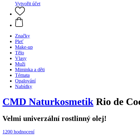
Vytvořit účet
Značky
Pleť
Make-up
Tělo
Vlasy
Muži
Miminka a děti
Témata
Opalování
Nabídky
CMD Naturkosmetik
Rio de Coc
Velmi univerzální rostlinný olej!
1200 hodnocení