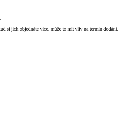
.
d si jich objednáte více, může to mít vliv na termín dodání.