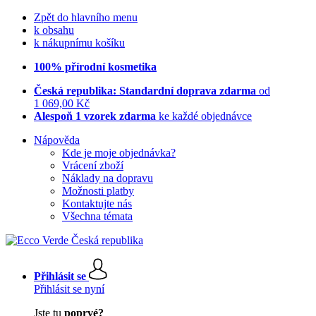
Zpět do hlavního menu
k obsahu
k nákupnímu košíku
100% přírodní kosmetika
Česká republika: Standardní doprava zdarma
od
1 069,00 Kč
Alespoň 1 vzorek zdarma
ke každé objednávce
Nápověda
Kde je moje objednávka?
Vrácení zboží
Náklady na dopravu
Možnosti platby
Kontaktujte nás
Všechna témata
Přihlásit se
Přihlásit se nyní
Jste tu
poprvé?