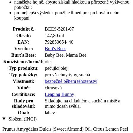
nanášejte hojně, abyste získali hladkou a přirozeně vyživenou
pokožku;
pro nejlepší výsledek použijte ihned po sprchování nebo
koupání.
Produkt č.
BEES-5201-07
Obsah:
147,80 ml
EAN:
792850654440
Výrobce:
Burt's Bees
Burt´s Bees:
Baby Bee, Mama Bee
Konzistence/formát:
olej
Typ produktu:
pečující olej
Typ pokožky:
pro všechny typy, suchá
Vlastnosti:
bezpečné během těhotenství
Vůně:
citrusová
Certifikace:
Leaping Bunny
Rady pro
Skladujte na chladném a suchém místě a
skladování:
mimo dosah světla.
Obal:
lahev
Složení (INCI)
Prunus Amygdalus Dulcis (Sweet Almond) Oil, Citrus Lemon Peel