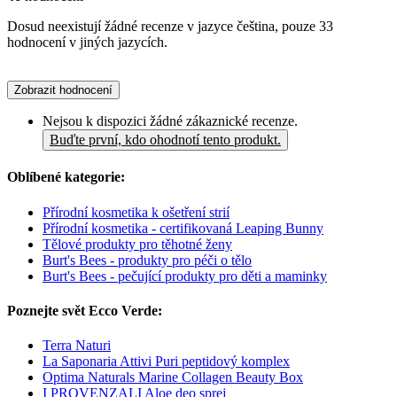
Dosud neexistují žádné recenze v jazyce čeština, pouze 33
hodnocení v jiných jazycích.
Zobrazit hodnocení
Nejsou k dispozici žádné zákaznické recenze.
Buďte první, kdo ohodnotí tento produkt.
Oblíbené kategorie:
Přírodní kosmetika k ošetření strií
Přírodní kosmetika - certifikovaná Leaping Bunny
Tělové produkty pro těhotné ženy
Burt's Bees - produkty pro péči o tělo
Burt's Bees - pečující produkty pro děti a maminky
Poznejte svět Ecco Verde:
Terra Naturi
La Saponaria Attivi Puri peptidový komplex
Optima Naturals Marine Collagen Beauty Box
I PROVENZALI Aloe deo sprej