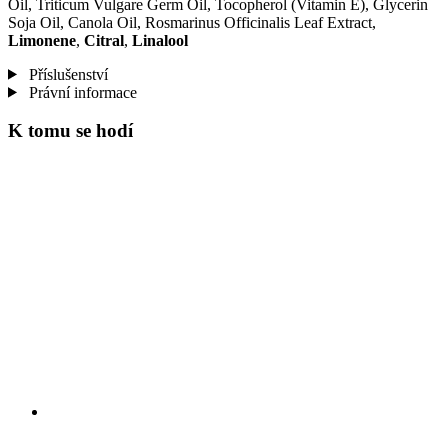
Oil, Triticum Vulgare Germ Oil, Tocopherol (Vitamin E), Glycerin
Soja Oil, Canola Oil, Rosmarinus Officinalis Leaf Extract,
Limonene
,
Citral
,
Linalool
Příslušenství
Právní informace
K tomu se hodí