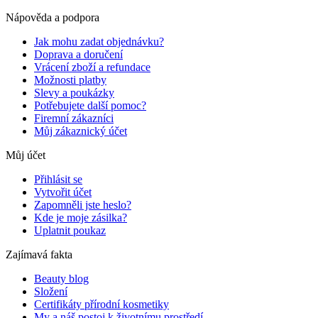
Nápověda a podpora
Jak mohu zadat objednávku?
Doprava a doručení
Vrácení zboží a refundace
Možnosti platby
Slevy a poukázky
Potřebujete další pomoc?
Firemní zákazníci
Můj zákaznický účet
Můj účet
Přihlásit se
Vytvořit účet
Zapomněli jste heslo?
Kde je moje zásilka?
Uplatnit poukaz
Zajímavá fakta
Beauty blog
Složení
Certifikáty přírodní kosmetiky
My a náš postoj k životnímu prostředí