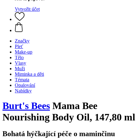
Vytvořit účet
Značky
Pleť
Make-up
Tělo
Vlasy
Muži
Miminka a děti
Témata
Opalování
Nabídky
Burt's Bees
Mama Bee
Nourishing Body Oil, 147,80 ml
Bohatá hýčkající péče o maminčinu