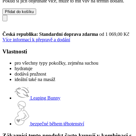
Pokud si jich objednáte více, může to mít vliv na termín dodání.
Přidat do košíku
Česká republika: Standardní doprava zdarma
od 1 069,00 Kč
Více informací k přepravě a dodání
Vlastnosti
pro všechny typy pokožky, zejména suchou
hydratuje
dodává pružnost
ideální také na masáž
Leaping Bunny
bezpečné během těhotenství
Zákazníci tento produkt často kupují v kombinaci s