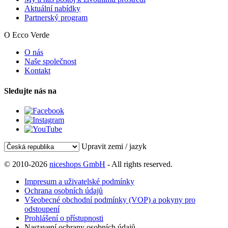
Aktuální nabídky
Partnerský program
O Ecco Verde
O nás
Naše společnost
Kontakt
Sledujte nás na
Upravit zemi / jazyk
© 2010-2026
niceshops GmbH
- All rights reserved.
Impresum a uživatelské podmínky
Ochrana osobních údajů
Všeobecné obchodní podmínky (VOP) a pokyny pro
odstoupení
Prohlášení o přístupnosti
Nastavení ochrany osobních údajů