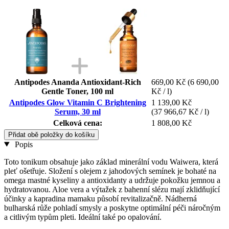
Antipodes Ananda Antioxidant-Rich
669,00 Kč
(6 690,00
Gentle Toner, 100 ml
Kč / l)
Antipodes Glow Vitamin C Brightening
1 139,00 Kč
Serum, 30 ml
(37 966,67 Kč / l)
Celková cena:
1 808,00 Kč
Přidat obě položky do košíku
Popis
Toto tonikum obsahuje jako základ minerální vodu Waiwera, která
pleť ošetřuje. Složení s olejem z jahodových semínek je bohaté na
omega mastné kyseliny a antioxidanty a udržuje pokožku jemnou a
hydratovanou. Aloe vera a výtažek z bahenní slézu mají zklidňující
účinky a kapradina mamaku působí revitalizačně. Nádherná
bulharská růže pohladí smysly a poskytne optimální péči náročným
a citlivým typům pleti. Ideální také po opalování.