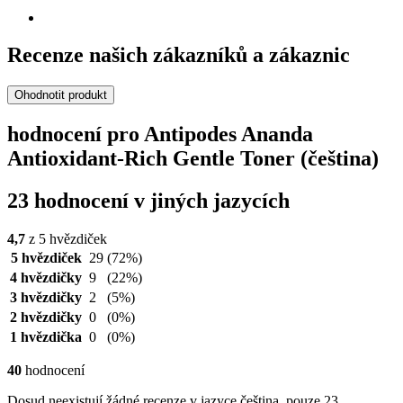
Recenze našich zákazníků a zákaznic
Ohodnotit produkt
hodnocení pro Antipodes Ananda
Antioxidant-Rich Gentle Toner (čeština)
23 hodnocení v jiných jazycích
4,7
z 5 hvězdiček
5 hvězdiček
29
(72%)
4 hvězdičky
9
(22%)
3 hvězdičky
2
(5%)
2 hvězdičky
0
(0%)
1 hvězdička
0
(0%)
40
hodnocení
Dosud neexistují žádné recenze v jazyce čeština, pouze 23