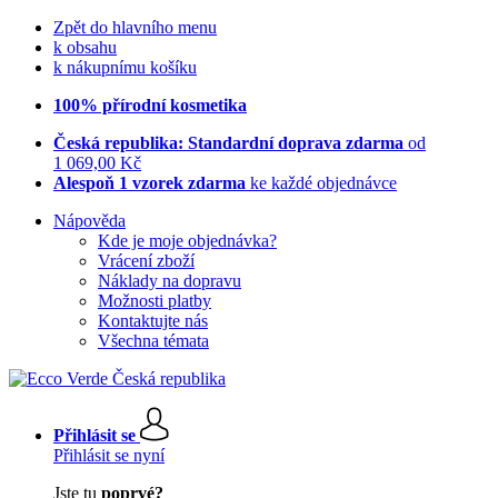
Zpět do hlavního menu
k obsahu
k nákupnímu košíku
100% přírodní kosmetika
Česká republika: Standardní doprava zdarma
od
1 069,00 Kč
Alespoň 1 vzorek zdarma
ke každé objednávce
Nápověda
Kde je moje objednávka?
Vrácení zboží
Náklady na dopravu
Možnosti platby
Kontaktujte nás
Všechna témata
Přihlásit se
Přihlásit se nyní
Jste tu
poprvé?