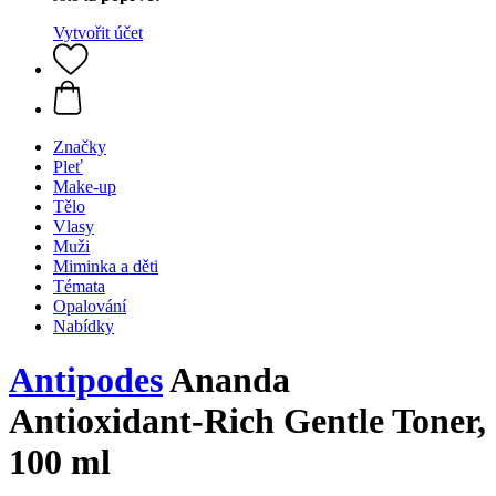
Vytvořit účet
Značky
Pleť
Make-up
Tělo
Vlasy
Muži
Miminka a děti
Témata
Opalování
Nabídky
Antipodes
Ananda
Antioxidant-Rich Gentle Toner,
100 ml