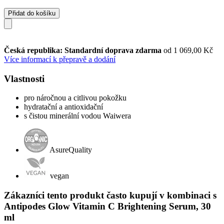
Přidat do košíku
Česká republika: Standardní doprava zdarma
od 1 069,00 Kč
Více informací k přepravě a dodání
Vlastnosti
pro náročnou a citlivou pokožku
hydratační a antioxidační
s čistou minerální vodou Waiwera
AsureQuality
vegan
Zákazníci tento produkt často kupují v kombinaci s
Antipodes Glow Vitamin C Brightening Serum, 30
ml