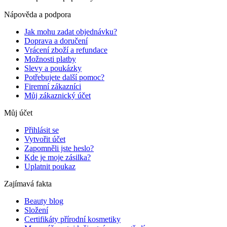
Nápověda a podpora
Jak mohu zadat objednávku?
Doprava a doručení
Vrácení zboží a refundace
Možnosti platby
Slevy a poukázky
Potřebujete další pomoc?
Firemní zákazníci
Můj zákaznický účet
Můj účet
Přihlásit se
Vytvořit účet
Zapomněli jste heslo?
Kde je moje zásilka?
Uplatnit poukaz
Zajímavá fakta
Beauty blog
Složení
Certifikáty přírodní kosmetiky