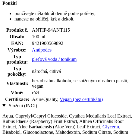
Použití
používejte několikrát denně podle potřeby;
naneste na obličej, krk a dekolt.
Produkt č.
ANTIP-94ANT115
Obsah:
100 ml
EAN:
9421900569892
Výrobce:
Antipodes
Typ
pleťová voda / tonikum
produktu:
Typ
náročná, citlivá
pokožky:
bez obsahu alkoholu, se sníženým obsahem plastů,
Vlastnosti:
vegan
Vůně:
růží
Certifikace:
AsureQuality,
Vegan (bez certifikátu)
Složení (INCI)
Aqua, Caprylyl/Capryl Glucoside, Cyathea Medullaris Leaf Extract,
Rubus Idaeus (Raspberry) Fruit Extract, Althea Officinalis Root
Extract, Aloe Barbadensis (Aloe Vera) Leaf Extract,
Glycerin
,
Bisabolol, Gluconolactone, Maltodextrin, Sodium Citrate, Sodium