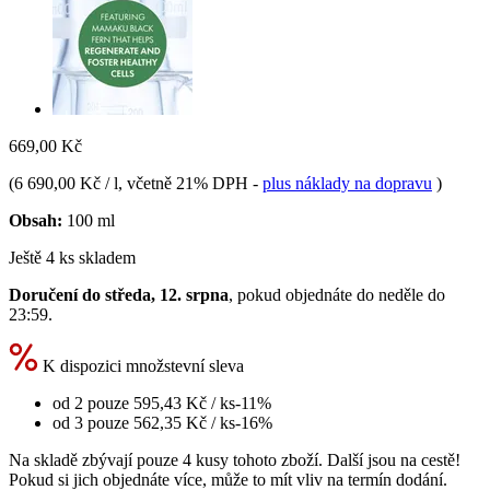
669,00 Kč
(
6 690,00 Kč / l
, včetně 21% DPH
-
plus náklady na dopravu
)
Obsah:
100 ml
Ještě 4 ks skladem
Doručení do středa, 12. srpna
, pokud objednáte do
neděle do
23:59
.
K dispozici množstevní sleva
od 2 pouze
595,43 Kč
/ ks
-11%
od 3 pouze
562,35 Kč
/ ks
-16%
Na skladě zbývají pouze 4 kusy tohoto zboží. Další jsou na cestě!
Pokud si jich objednáte více, může to mít vliv na termín dodání.