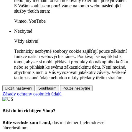
nebo jiný mediální obsah hostovaný externími poskytovateli.
S Vaším souhlasem používáme na tomto webu následující
služby třetích stran:
Vimeo, YouTube
Nezbytné
Vždy aktivní
Technicky nezbytné soubory cookie zajišťují pouze základní
funkce našich webových stránek. Používají se například k
tomu, abyste si mohli přidávat produkty do nákupního košíku
nebo se přihlásit ke svému zákaznickému účtu. Není možné,
abychom z nich o Vás vyvozovali jakékoliv závěry. Veškeré
takto získané údaje nebudou nikdy předány třetím stranám.
Uložit nastavení
Souhlasím
Pouze nezbytné
Zásady ochrany osobních údajů
Bist du im richtigen Shop?
Bitte wechsle zum Land
, das mit deiner Lieferadresse
übereinstimmt.