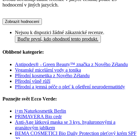
hodnocení v jiných jazycích.
Zobrazit hodnocení
Nejsou k dispozici žádné zákaznické recenze.
Buďte první, kdo ohodnotí tento produkt.
Oblíbené kategorie:
Antipodes® - Green Beauty™ značka z Nového Zélandu
Veganské micelární vody a tonika
Přírodní kosmetika z Nového Zélandu
Přírodní vůně růží
Přírodní a jemná péče o pleť k ošetření neurodermatitidy
Poznejte svět Ecco Verde:
i+m Naturkosmetik Berlin
PRIMAVERA Bio cedr
Anti-Age látková maska se 3 kys. hyaluronovými a
granátovým jablkem
BEMA COSMETICI Bio Daily Protection pleťový krém SPF
30