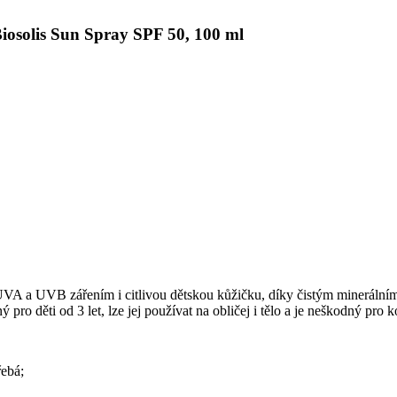
Biosolis Sun Spray SPF 50, 100 ml
A a UVB zářením i citlivou dětskou kůžičku, díky čistým minerálním fi
 pro děti od 3 let, lze jej používat na obličej i tělo a je neškodný pro 
řebá;