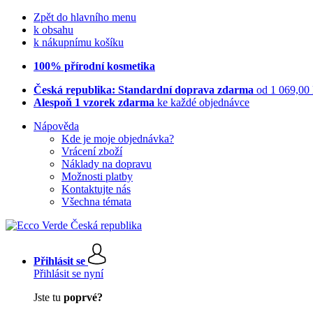
Zpět do hlavního menu
k obsahu
k nákupnímu košíku
100% přírodní kosmetika
Česká republika: Standardní doprava zdarma
od 1 069,00
Alespoň 1 vzorek zdarma
ke každé objednávce
Nápověda
Kde je moje objednávka?
Vrácení zboží
Náklady na dopravu
Možnosti platby
Kontaktujte nás
Všechna témata
Přihlásit se
Přihlásit se nyní
Jste tu
poprvé?