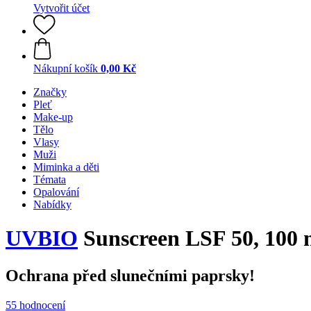
Vytvořit účet
Nákupní košík
0,00 Kč
Značky
Pleť
Make-up
Tělo
Vlasy
Muži
Miminka a děti
Témata
Opalování
Nabídky
UVBIO
Sunscreen LSF 50, 100 
Ochrana před slunečními paprsky!
55 hodnocení