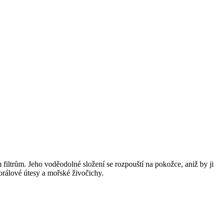
ltrům. Jeho voděodolné složení se rozpouští na pokožce, aniž by ji
korálové útesy a mořské živočichy.