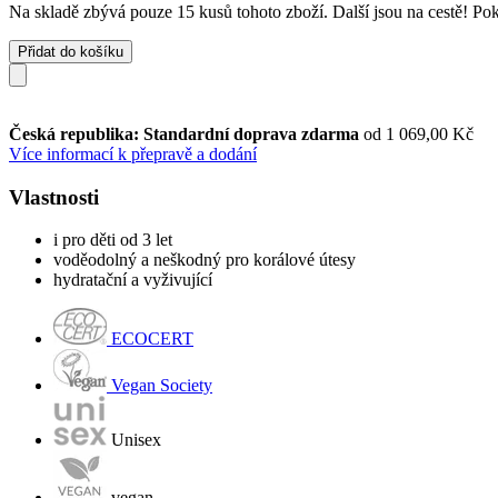
Na skladě zbývá pouze 15 kusů tohoto zboží. Další jsou na cestě! Poku
Přidat do košíku
Česká republika: Standardní doprava zdarma
od 1 069,00 Kč
Více informací k přepravě a dodání
Vlastnosti
i pro děti od 3 let
voděodolný a neškodný pro korálové útesy
hydratační a vyživující
ECOCERT
Vegan Society
Unisex
vegan