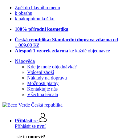
Zpět do hlavního menu
k obsahu
k nákupnímu košíku
100% přírodní kosmetika
Česká republika: Standardní doprava zdarma
od
1 069,00 Kč
Alespoň 1 vzorek zdarma
ke každé objednávce
Nápověda
Kde je moje objednávka?
Vrácení zboží
Náklady na dopravu
Možnosti platby
Kontaktujte nás
Všechna témata
Přihlásit se
Přihlásit se nyní
Jste tu
poprvé?