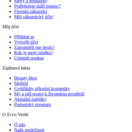
Slevy a poukázky
Potřebujete další pomoc?
Firemní zákazníci
Můj zákaznický účet
Můj účet
Přihlásit se
Vytvořit účet
Zapomněli jste heslo?
Kde je moje zásilka?
Uplatnit poukaz
Zajímavá fakta
Beauty blog
Složení
Certifikáty přírodní kosmetiky
My a náš postoj k životnímu prostředí
Aktuální nabídky
Partnerský program
O Ecco Verde
O nás
Naše společnost