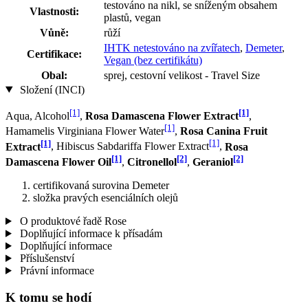
testováno na nikl, se sníženým obsahem
Vlastnosti:
plastů, vegan
Vůně:
růží
IHTK netestováno na zvířatech
,
Demeter
,
Certifikace:
Vegan (bez certifikátu)
Obal:
sprej, cestovní velikost - Travel Size
Složení (INCI)
[1]
[1]
Aqua, Alcohol
,
Rosa Damascena Flower Extract
,
[1]
Hamamelis Virginiana Flower Water
,
Rosa Canina Fruit
[1]
[1]
Extract
, Hibiscus Sabdariffa Flower Extract
,
Rosa
[1]
[2]
[2]
Damascena Flower Oil
,
Citronellol
,
Geraniol
certifikovaná surovina Demeter
složka pravých esenciálních olejů
O produktové řadě Rose
Doplňující informace k přísadám
Doplňující informace
Příslušenství
Právní informace
K tomu se hodí