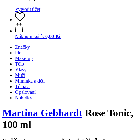
Vytvořit účet
Nákupní košík
0,00 Kč
Značky
Pleť
Make-up
Tělo
Vlasy
Muži
Miminka a děti
Témata
Opalování
Nabídky
Martina Gebhardt
Rose Tonic,
100 ml