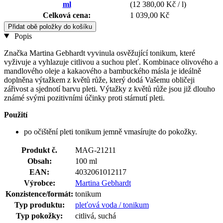
ml
(12 380,00 Kč / l)
Celková cena:
1 039,00 Kč
Přidat obě položky do košíku
Popis
Značka Martina Gebhardt vyvinula osvěžující tonikum, které
vyživuje a vyhlazuje citlivou a suchou pleť. Kombinace olivového a
mandlového oleje a kakaového a bambuckého másla je ideálně
doplněna výtažkem z květů růže, který dodá Vašemu obličeji
zářivost a sjednotí barvu pleti. Výtažky z květů růže jsou již dlouho
známé svými pozitivními účinky proti stárnutí pleti.
Použití
po očištění pleti tonikum jemně vmasírujte do pokožky.
Produkt č.
MAG-21211
Obsah:
100 ml
EAN:
4032061012117
Výrobce:
Martina Gebhardt
Konzistence/formát:
tonikum
Typ produktu:
pleťová voda / tonikum
Typ pokožky:
citlivá, suchá