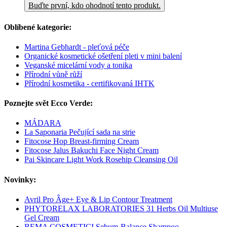
Buďte první, kdo ohodnotí tento produkt.
Oblíbené kategorie:
Martina Gebhardt - pleťová péče
Organické kosmetické ošetření pleti v mini balení
Veganské micelární vody a tonika
Přírodní vůně růží
Přírodní kosmetika - certifikovaná IHTK
Poznejte svět Ecco Verde:
MÁDARA
La Saponaria Pečující sada na strie
Fitocose Hop Breast-firming Cream
Fitocose Jalus Bakuchi Face Night Cream
Pai Skincare Light Work Rosehip Cleansing Oil
Novinky:
Avril Pro Âge+ Eye & Lip Contour Treatment
PHYTORELAX LABORATORIES 31 Herbs Oil Multiuse
Gel Cream
BEMA COSMETICI Sebum-Balance Shampoo