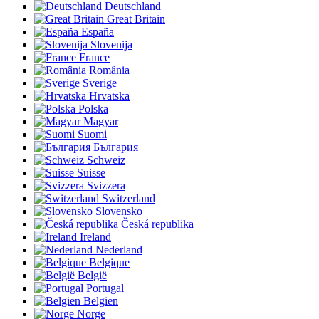
Deutschland
Great Britain
España
Slovenija
France
România
Sverige
Hrvatska
Polska
Magyar
Suomi
България
Schweiz
Suisse
Svizzera
Switzerland
Slovensko
Česká republika
Ireland
Nederland
Belgique
België
Portugal
Belgien
Norge