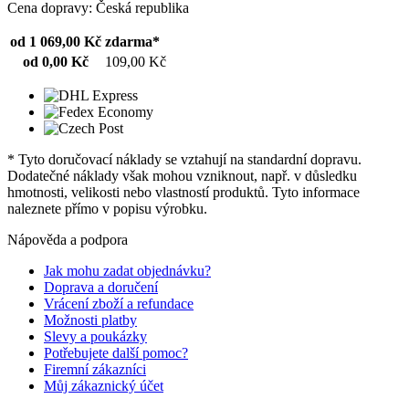
Cena dopravy: Česká republika
od 1 069,00 Kč
zdarma*
od 0,00 Kč
109,00 Kč
* Tyto doručovací náklady se vztahují na standardní dopravu.
Dodatečné náklady však mohou vzniknout, např. v důsledku
hmotnosti, velikosti nebo vlastností produktů. Tyto informace
naleznete přímo v popisu výrobku.
Nápověda a podpora
Jak mohu zadat objednávku?
Doprava a doručení
Vrácení zboží a refundace
Možnosti platby
Slevy a poukázky
Potřebujete další pomoc?
Firemní zákazníci
Můj zákaznický účet