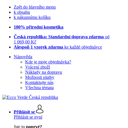
Zpět do hlavního menu
k obsahu
k nákupnímu košíku
100% přírodní kosmetika
Česká republika: Standardní doprava zdarma
od
1 069,00 Kč
Alespoň 1 vzorek zdarma
ke každé objednávce
Nápověda
Kde je moje objednávka?
Vrácení zboží
Náklady na dopravu
Možnosti platby
Kontaktujte nás
Všechna témata
Přihlásit se
Přihlásit se nyní
Jste tu
poprvé?