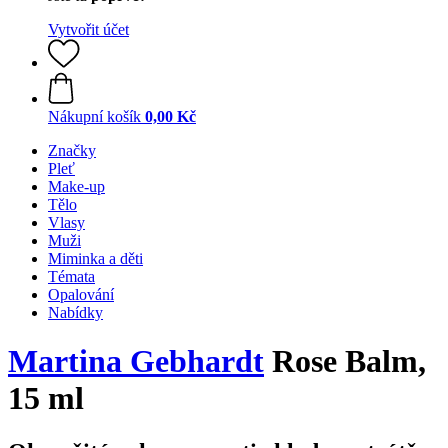
Vytvořit účet
Nákupní košík
0,00 Kč
Značky
Pleť
Make-up
Tělo
Vlasy
Muži
Miminka a děti
Témata
Opalování
Nabídky
Martina Gebhardt
Rose Balm,
15 ml