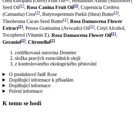
Olea Europaea (Olive) Fruit Oil
, Helianthus Annus (Sunflower)
[1]
[3]
Seed Oil
,
Rosa Canina Fruit Oil
, Copernicia Cerifera
[3]
[3]
(Carnauba) Cera
, Butyrospermum Parkii (Shea) Butter
,
[1]
Theobroma Cacao Seed Butter
,
Rosa Damascena Flower
[1]
[3]
Extract
, Persea Gratissima (Avocado) Oil
, Cetyl Alcohol,
[1]
Tocopherol (Vitamin E),
Rosa Damascena Flower Oil
,
[2]
[2]
Geraniol
,
Citronellol
certifikovaná surovina Demeter
složka pravých esenciálních olejů
z kontrolovaného ekologického pěstování
O produktové řadě Rose
Doplňující informace k přísadám
Doplňující informace
Právní informace
K tomu se hodí