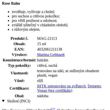
Rose Balm
uvolňuje, vyživuje a chrání;
pro suchou a citlivou pokožku;
pro větší pružnost a odolnost;
zvláště užitečný v chladném období;
s růžovým olejem.
Produkt č.
MAG-21113
Obsah:
15 ml
EAN:
4032061211138
Výrobce:
Martina Gebhardt
Konzistence/formát:
balzám
Typ pokožky:
citlivá, suchá
testováno na nikl, se sníženým obsahem
Vlastnosti:
plastů, vegan
Vůně:
růží
IHTK netestováno na zvířatech
,
Demeter
,
Certifikace:
Vegan (bez certifikátu)
Obal:
nádoba
Složení (INCI)
[1]