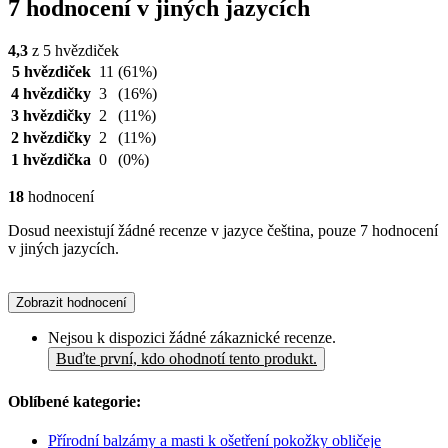
7 hodnocení v jiných jazycích
4,3
z 5 hvězdiček
5 hvězdiček
11
(61%)
4 hvězdičky
3
(16%)
3 hvězdičky
2
(11%)
2 hvězdičky
2
(11%)
1 hvězdička
0
(0%)
18
hodnocení
Dosud neexistují žádné recenze v jazyce čeština, pouze 7 hodnocení
v jiných jazycích.
Zobrazit hodnocení
Nejsou k dispozici žádné zákaznické recenze.
Buďte první, kdo ohodnotí tento produkt.
Oblíbené kategorie:
Přírodní balzámy a masti k ošetření pokožky obličeje