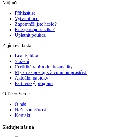
Můj účet
Přihlásit se
Vytvořit účet
Zapomněli jste heslo?
Kde je moje zásilka?
Uplatnit poukaz
Zajímavá fakta
Beauty blog
Složení
Certifikáty přírodní kosmetiky
My a náš postoj k životnímu prostředí
Aktuální nabídky
Partnerský program
O Ecco Verde
O nás
Naše společnost
Kontakt
Sledujte nás na