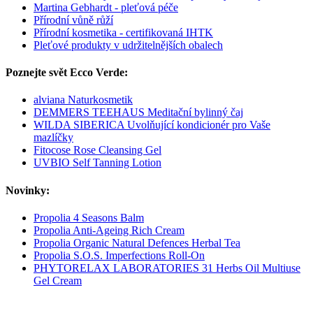
Martina Gebhardt - pleťová péče
Přírodní vůně růží
Přírodní kosmetika - certifikovaná IHTK
Pleťové produkty v udržitelnějších obalech
Poznejte svět Ecco Verde:
alviana Naturkosmetik
DEMMERS TEEHAUS Meditační bylinný čaj
WILDA SIBERICA Uvolňující kondicionér pro Vaše
mazlíčky
Fitocose Rose Cleansing Gel
UVBIO Self Tanning Lotion
Novinky:
Propolia 4 Seasons Balm
Propolia Anti-Ageing Rich Cream
Propolia Organic Natural Defences Herbal Tea
Propolia S.O.S. Imperfections Roll-On
PHYTORELAX LABORATORIES 31 Herbs Oil Multiuse
Gel Cream