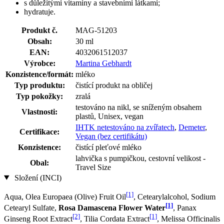
s důležitými vitamíny a stavebními látkami;
hydratuje.
Produkt č.
MAG-51203
Obsah:
30 ml
EAN:
4032061512037
Výrobce:
Martina Gebhardt
Konzistence/formát:
mléko
Typ produktu:
čistící produkt na obličej
Typ pokožky:
zralá
testováno na nikl, se sníženým obsahem
Vlastnosti:
plastů, Unisex, vegan
IHTK netestováno na zvířatech
,
Demeter
,
Certifikace:
Vegan (bez certifikátu)
Konzistence:
čistící pleťové mléko
lahvička s pumpičkou, cestovní velikost -
Obal:
Travel Size
Složení (INCI)
[1]
Aqua, Olea Europaea (Olive) Fruit Oil
, Cetearylalcohol, Sodium
[1]
Cetearyl Sulfate,
Rosa Damascena Flower Water
, Panax
[2]
[1]
Ginseng Root Extract
, Tilia Cordata Extract
, Melissa Officinalis