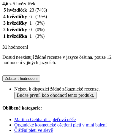
4,6
z 5 hvězdiček
5 hvězdiček
23
(74%)
4 hvězdičky
6
(19%)
3 hvězdičky
1
(3%)
2 hvězdičky
0
(0%)
1 hvězdička
1
(3%)
31
hodnocení
Dosud neexistují žádné recenze v jazyce čeština, pouze 12
hodnocení v jiných jazycích.
Zobrazit hodnocení
Nejsou k dispozici žádné zákaznické recenze.
Buďte první, kdo ohodnotí tento produkt.
Oblíbené kategorie:
Martina Gebhardt - pleťová péče
Organické kosmetické ošetření pleti v mini balení
Čištění pleti ve slevě