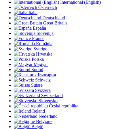
International (English)
Österreich
Italia
Deutschland
Great Britain
España
Slovenija
France
România
Sverige
Hrvatska
Polska
Magyar
Suomi
България
Schweiz
Suisse
Svizzera
Switzerland
Slovensko
Česká republika
Ireland
Nederland
Belgique
België