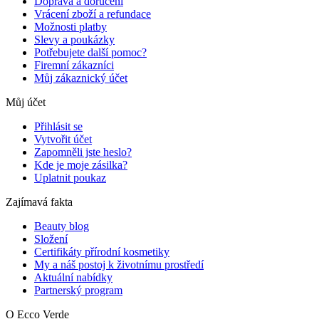
Doprava a doručení
Vrácení zboží a refundace
Možnosti platby
Slevy a poukázky
Potřebujete další pomoc?
Firemní zákazníci
Můj zákaznický účet
Můj účet
Přihlásit se
Vytvořit účet
Zapomněli jste heslo?
Kde je moje zásilka?
Uplatnit poukaz
Zajímavá fakta
Beauty blog
Složení
Certifikáty přírodní kosmetiky
My a náš postoj k životnímu prostředí
Aktuální nabídky
Partnerský program
O Ecco Verde