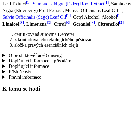
[1]
[1]
Leaf Extract
,
Sambucus Nigra (Elder) Root Extract
, Sambucus
[1]
Nigra (Elderberry) Fruit Extract, Melissa Officinalis Leaf Oil
,
[1]
[1]
Salvia Officinalis (Sage) Leaf Oil
, Cetyl Alcohol, Alcohol
,
[3]
[3]
[3]
[3]
[3]
Linalool
,
Limonene
,
Citral
,
Geraniol
,
Citronellol
certifikovaná surovina Demeter
z kontrolovaného ekologického pěstování
složka pravých esenciálních olejů
O produktové řadě Ginseng
Doplňující informace k přísadám
Doplňující informace
Příslušenství
Právní informace
K tomu se hodí