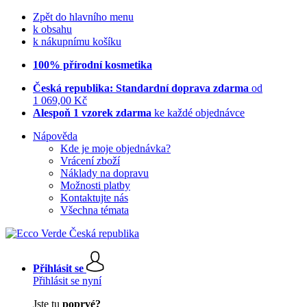
Zpět do hlavního menu
k obsahu
k nákupnímu košíku
100% přírodní kosmetika
Česká republika: Standardní doprava zdarma
od
1 069,00 Kč
Alespoň 1 vzorek zdarma
ke každé objednávce
Nápověda
Kde je moje objednávka?
Vrácení zboží
Náklady na dopravu
Možnosti platby
Kontaktujte nás
Všechna témata
Přihlásit se
Přihlásit se nyní
Jste tu
poprvé?