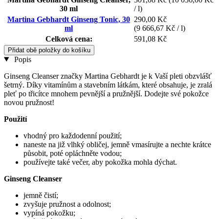
30 ml
/ l)
Martina Gebhardt Ginseng Tonic, 30
290,00 Kč
ml
(9 666,67 Kč / l)
Celková cena:
591,08 Kč
Přidat obě položky do košíku
Popis
Ginseng Cleanser značky Martina Gebhardt je k Vaší pleti obzvlášť
šetrný. Díky vitamínům a stavebním látkám, které obsahuje, je zralá
pleť po třicítce mnohem pevnější a pružnější. Dodejte své pokožce
novou pružnost!
Použití
vhodný pro každodenní použití;
naneste na již vlhký obličej, jemně vmasírujte a nechte krátce
působit, poté opláchněte vodou;
používejte také večer, aby pokožka mohla dýchat.
Ginseng Cleanser
jemně čistí;
zvyšuje pružnost a odolnost;
vypíná pokožku;