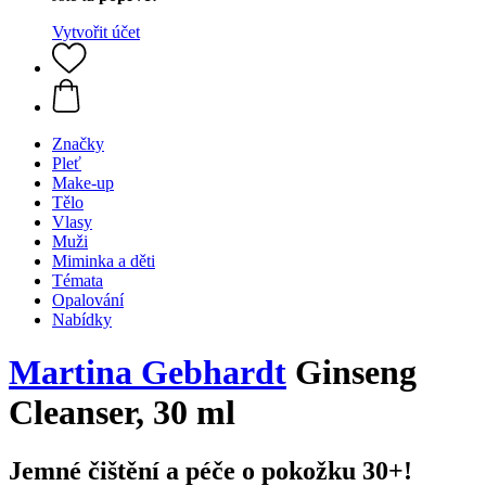
Vytvořit účet
Značky
Pleť
Make-up
Tělo
Vlasy
Muži
Miminka a děti
Témata
Opalování
Nabídky
Martina Gebhardt
Ginseng
Cleanser, 30 ml
Jemné čištění a péče o pokožku 30+!