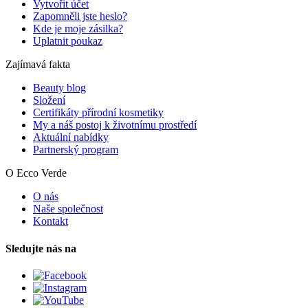
Vytvořit účet
Zapomněli jste heslo?
Kde je moje zásilka?
Uplatnit poukaz
Zajímavá fakta
Beauty blog
Složení
Certifikáty přírodní kosmetiky
My a náš postoj k životnímu prostředí
Aktuální nabídky
Partnerský program
O Ecco Verde
O nás
Naše společnost
Kontakt
Sledujte nás na