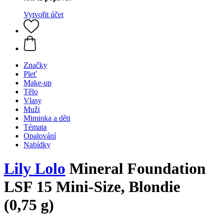
Vytvořit účet
Značky
Pleť
Make-up
Tělo
Vlasy
Muži
Miminka a děti
Témata
Opalování
Nabídky
Lily Lolo
Mineral Foundation
LSF 15 Mini-Size, Blondie
(0,75 g)