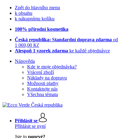
Zpět do hlavního menu
k obsahu
k nákupnímu košíku
100% přírodní kosmetika
Česká republika: Standardní doprava zdarma
od
1 069,00 Kč
Alespoň 1 vzorek zdarma
ke každé objednávce
Nápověda
Kde je moje objednávka?
Vrácení zboží
Náklady na dopravu
Možnosti platby
Kontaktujte nás
Všechna témata
Přihlásit se
Přihlásit se nyní
Jste tu
poprvé?