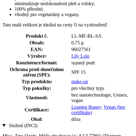
minimalizuje nedokonalosti pleti a vrásky;
100% přírodní;
vhodný pro vegetariány a vegany.
Tato malá velikost je ideální na cesty či na vyzkoušení!
Produkt č.
LL-MF-BL-SA
Obsah:
0,75 g
EAN:
96027561
Výrobce:
Lily Lolo
Konzistence/formát:
sypaný pudr
Ochrana proti slunečnímu
SPF 15
záření (SPF):
Typ produktu:
make-up
Typ pokožky:
pro všechny typy
bez nanotechnologie, Unisex,
Vlastnosti:
vegan
Leaping Bunny
,
Vegan (bez
Certifikace:
certifikátu)
Obal:
dóza
Složení (INCI)
Mica, Zinc Oxide, Může obsahovat (+/-)[ CI 77891 (Titanium