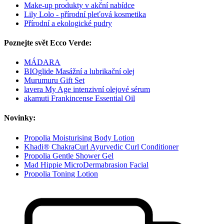
Make-up produkty v akční nabídce
Lily Lolo - přírodní pleťová kosmetika
Přírodní a ekologické pudry
Poznejte svět Ecco Verde:
MÁDARA
BIOglide Masážní a lubrikační olej
Murumuru Gift Set
lavera My Age intenzivní olejové sérum
akamuti Frankincense Essential Oil
Novinky:
Propolia Moisturising Body Lotion
Khadi® ChakraCurl Ayurvedic Curl Conditioner
Propolia Gentle Shower Gel
Mad Hippie MicroDermabrasion Facial
Propolia Toning Lotion