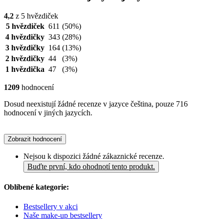
4,2
z 5 hvězdiček
5 hvězdiček
611
(50%)
4 hvězdičky
343
(28%)
3 hvězdičky
164
(13%)
2 hvězdičky
44
(3%)
1 hvězdička
47
(3%)
1209
hodnocení
Dosud neexistují žádné recenze v jazyce čeština, pouze 716
hodnocení v jiných jazycích.
Zobrazit hodnocení
Nejsou k dispozici žádné zákaznické recenze.
Buďte první, kdo ohodnotí tento produkt.
Oblíbené kategorie:
Bestsellery v akci
Naše make-up bestsellery