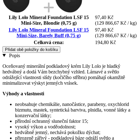
Lily Lolo Mineral Foundation LSF 15
97,40 Kč
Mini-Size, Blondie (0,75 g)
(129 866,67 Kč / kg)
Lily Lolo Mineral Foundation LSF 15
97,40 Kč
Mini-Size, Barely Buff (0,75 g)
(129 866,67 Kč / kg)
Celková cena:
194,80 Kč
Přidat obě položky do košíku
Popis
Oceňovaný minerální podkladový krém Lily Lolo je hladký
hedvábný a dodá Vám bezchybný vzhled. Lámavé a světlo
odrážející vlastnosti slídy (kočičího stříbra) pomáhají okamžitě
minimalizovat výskyt jemných vrásek.
Výhody a vlastnosti
neobsahuje chemikálie, nanočástice, parabeny, oxychlorid
bizmutu, mastek, syntetická barviva, plnidla, vonné látky a
konzervační látky;
přírodní ochranný sluneční faktor 15;
vysoký výkon a voděodolnost;
hedvábně jemný, nechává pokožku dýchat;
přirozeně zářivý - podkladová báze odráží světlo a