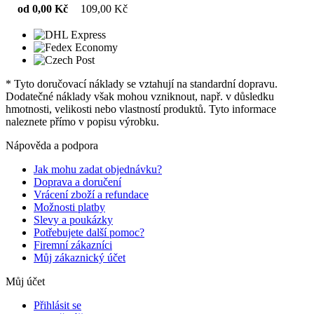
od 0,00 Kč
109,00 Kč
* Tyto doručovací náklady se vztahují na standardní dopravu.
Dodatečné náklady však mohou vzniknout, např. v důsledku
hmotnosti, velikosti nebo vlastností produktů. Tyto informace
naleznete přímo v popisu výrobku.
Nápověda a podpora
Jak mohu zadat objednávku?
Doprava a doručení
Vrácení zboží a refundace
Možnosti platby
Slevy a poukázky
Potřebujete další pomoc?
Firemní zákazníci
Můj zákaznický účet
Můj účet
Přihlásit se