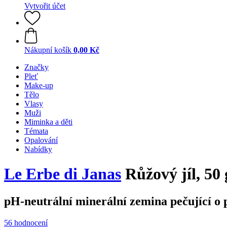
Vytvořit účet
Nákupní košík
0,00 Kč
Značky
Pleť
Make-up
Tělo
Vlasy
Muži
Miminka a děti
Témata
Opalování
Nabídky
Le Erbe di Janas
Růžový jíl, 50 
pH-neutrální minerální zemina pečující o
56 hodnocení