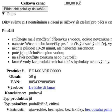
Celková cena:
180,00 Kč
Přidat obě položky do košíku
Popis
Díky svému pH neutrálnímu složení je růžový jíl ideální pro péči o ci
Použití
smíchejte malé množství přípravku s vodou, dokud nevznikne 
naneste štětcem nebo konečky prstů na čistý a suchý obličej, v
nechte působit 10-20 minut, ale nenechte zaschnout;
poté jej opláchněte teplou vodou;
na závěr použijte tonikum nebo hydrolát;
kromě vody lze produkt smíchat také s hydroláty nebo výluhy.
Produkt č.
EDJ-00ARRO0009
Obsah:
50 g
EAN:
8054329890509
Výrobce:
Le Erbe di Janas
Konzistence:
pudrová
Typ produktu:
jíl
Typ pokožky:
podrážděná, citlivá
Vlastnosti:
ajurvédské, bez lepku, bez laktózy,
bez obsahu palm