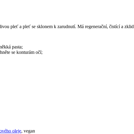
tlivou pleť a pleť se sklonem k zarudnutí. Má regenerační, čistící a zk
měkká pasta;
yhněte se konturám očí;
ového oleje
, vegan