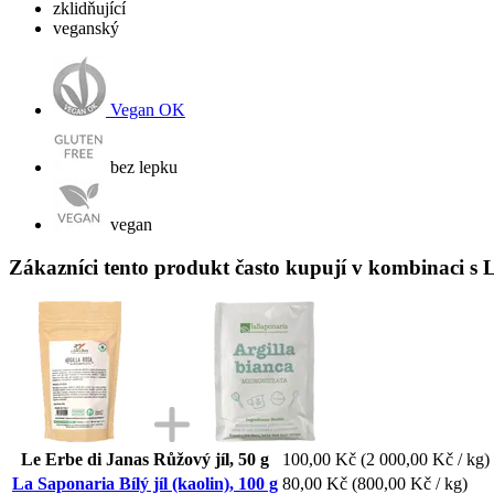
zklidňující
veganský
Vegan OK
bez lepku
vegan
Zákazníci tento produkt často kupují v kombinaci s La
Le Erbe di Janas Růžový jíl, 50 g
100,00 Kč
(2 000,00 Kč / kg)
La Saponaria Bílý jíl (kaolin), 100 g
80,00 Kč
(800,00 Kč / kg)