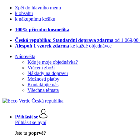
Zpět do hlavního menu
k obsahu
k nákupnímu košíku
100% přírodní kosmetika
Česká republika: Standardní doprava zdarma
od 1 069,00
Alespoň 1 vzorek zdarma
ke každé objednávce
Nápověda
Kde je moje objednávka?
Vrácení zboží
Náklady na dopravu
Možnosti platby
Kontaktujte nás
Všechna témata
Přihlásit se
Přihlásit se nyní
Jste tu
poprvé?