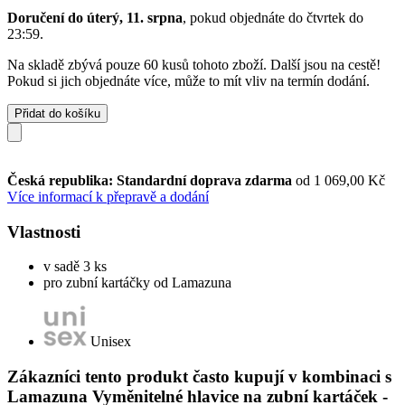
Doručení do úterý, 11. srpna
, pokud objednáte do
čtvrtek do
23:59
.
Na skladě zbývá pouze 60 kusů tohoto zboží. Další jsou na cestě!
Pokud si jich objednáte více, může to mít vliv na termín dodání.
Přidat do košíku
Česká republika: Standardní doprava zdarma
od 1 069,00 Kč
Více informací k přepravě a dodání
Vlastnosti
v sadě 3 ks
pro zubní kartáčky od Lamazuna
Unisex
Zákazníci tento produkt často kupují v kombinaci s
Lamazuna Vyměnitelné hlavice na zubní kartáček -