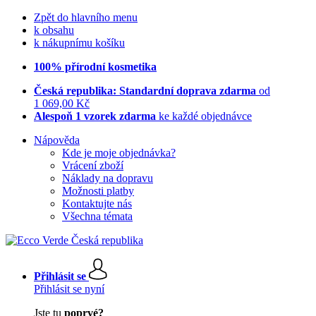
Zpět do hlavního menu
k obsahu
k nákupnímu košíku
100% přírodní kosmetika
Česká republika: Standardní doprava zdarma
od
1 069,00 Kč
Alespoň 1 vzorek zdarma
ke každé objednávce
Nápověda
Kde je moje objednávka?
Vrácení zboží
Náklady na dopravu
Možnosti platby
Kontaktujte nás
Všechna témata
Přihlásit se
Přihlásit se nyní
Jste tu
poprvé?