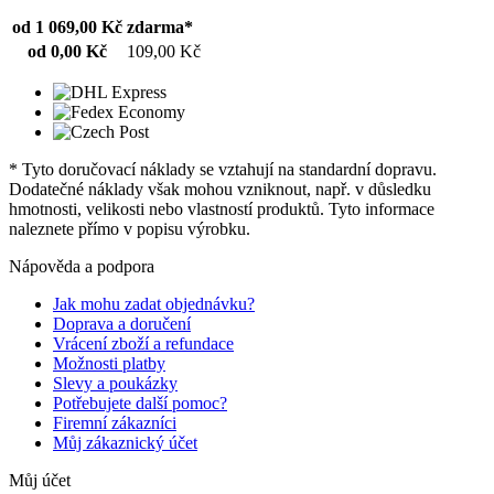
od 1 069,00 Kč
zdarma*
od 0,00 Kč
109,00 Kč
* Tyto doručovací náklady se vztahují na standardní dopravu.
Dodatečné náklady však mohou vzniknout, např. v důsledku
hmotnosti, velikosti nebo vlastností produktů. Tyto informace
naleznete přímo v popisu výrobku.
Nápověda a podpora
Jak mohu zadat objednávku?
Doprava a doručení
Vrácení zboží a refundace
Možnosti platby
Slevy a poukázky
Potřebujete další pomoc?
Firemní zákazníci
Můj zákaznický účet
Můj účet