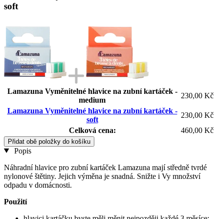
soft
Lamazuna Vyměnitelné hlavice na zubní kartáček -
230,00 Kč
medium
Lamazuna Vyměnitelné hlavice na zubní kartáček -
230,00 Kč
soft
Celková cena:
460,00 Kč
Přidat obě položky do košíku
Popis
Náhradní hlavice pro zubní kartáček Lamazuna mají středně tvrdé
nylonové štětiny. Jejich výměna je snadná. Snižte i Vy množství
odpadu v domácnosti.
Použití
hlavici kartáčku byste měli měnit nejpozději každé 3 měsíce;