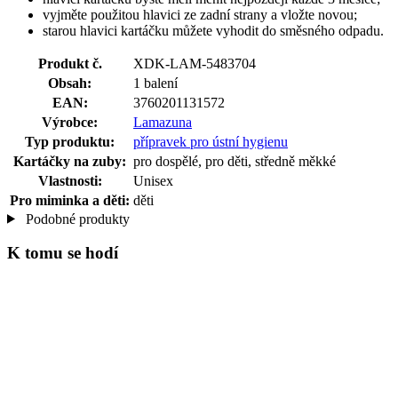
vyjměte použitou hlavici ze zadní strany a vložte novou;
starou hlavici kartáčku můžete vyhodit do směsného odpadu.
Produkt č.
XDK-LAM-5483704
Obsah:
1 balení
EAN:
3760201131572
Výrobce:
Lamazuna
Typ produktu:
přípravek pro ústní hygienu
Kartáčky na zuby:
pro dospělé, pro děti, středně měkké
Vlastnosti:
Unisex
Pro miminka a děti:
děti
Podobné produkty
K tomu se hodí