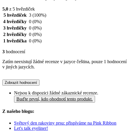
5,0
z 5 hvězdiček
5 hvězdiček
3
(100%)
4 hvězdičky
0
(0%)
3 hvězdičky
0
(0%)
2 hvězdičky
0
(0%)
1 hvězdička
0
(0%)
3
hodnocení
Zatím neexistují žádné recenze v jazyce čeština, pouze 1 hodnocení
v jiných jazycích.
Zobrazit hodnocení
Nejsou k dispozici žádné zákaznické recenze.
Buďte první, kdo ohodnotí tento produkt.
Z našeho blogu:
Světový den rakoviny prsu: přispíváme na Pink Ribbon
Let's talk eyeliner!