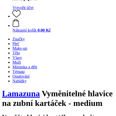
Vytvořit účet
Nákupní košík
0,00 Kč
Značky
Pleť
Make-up
Tělo
Vlasy
Muži
Miminka a děti
Témata
Opalování
Nabídky
Lamazuna
Vyměnitelné hlavice
na zubní kartáček - medium