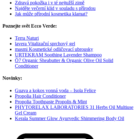
Zdravá pokožka i v té nejtužší zimě
Najděte večerní klid v souladu s přírodou
Jak může přírodní kosmetika klamat?
Poznejte svět Ecco Verde:
Terra Naturi
lavera Vitalizační sprchový gel
masmi Kosmetické odličovací ubrousky
URTEKRAM Soothing Lavender Shampoo
Ō7 Organic Sheabutter & Organic Olive Oil Solid
Conditioner
Novinky:
Guava a kokos vonná voda – Isola Felice
Propolia Hair Conditioner
Propolia Toothpaste Propolis & Mint
PHYTORELAX LABORATORIES 31 Herbs Oil Multiuse
Gel Cream
Kerala Summer Glow Ayurvedic Shimmering Body Oil