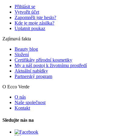
Přihlásit se
Vytvořit účet
Zapomněli jste heslo?
Kde je moje zásilka?
Uplatnit poukaz
Zajímavá fakta
Beauty blog
Složení
Certifikáty přírodní kosmetiky
My a náš postoj k životnímu prostředí
Aktuální nabídky
Partnerský program
O Ecco Verde
O nás
Naše společnost
Kontakt
Sledujte nás na